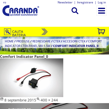
ro
Newsletter
|
Inregistrare
|
Log in
CAUTA
0
BATERIA
HOME
/
PRODUSE
/
REDRESOARE
/
CTEK
/
ACCESORII CTEK
/
COMFORT
INDICATOR CTEK PANEL M8 1.5M
/
COMFORT INDICATOR PANEL_0
Comfort Indicator Panel_0
Posted
Full
8 septembrie 2015
400 × 244
Navigare
on
size
în