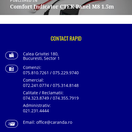
PUBLISHED IN
articole
Comfort Indicator CTEK Panel M8 1.5m
CONTACT RAPID
Calea Grivitei 180,
Bucuresti, Sector 1
Comenzi:
075.810.7261 / 075.229.9740
Comercial:
072.241.0774 / 075.314.8148
Calitate / Reclamatii:
074.323.8749 / 074.355.7919
Administrativ:
021.231.4444
Email:
office@caranda.ro