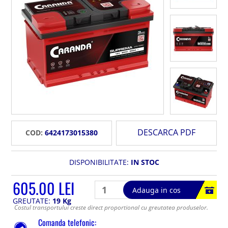
DESCARCA PDF
COD:
6424173015380
DISPONIBILITATE:
IN STOC
605.00 LEI
Adauga in cos
GREUTATE:
19 Kg
Costul transportului creste direct proportional cu greutatea produselor.
Comanda telefonic: