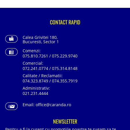
CONTACT RAPID
Calea Grivitei 180,
Bucuresti, Sector 1
Comenzi:
075.810.7261 / 075.229.9740
Comercial:
072.241.0774 / 075.314.8148
Calitate / Reclamatii:
074.323.8749 / 074.355.7919
Administrativ:
021.231.4444
Email:
office@caranda.ro
NEWSLETTER
Pentru a fi la curent cu promotiile noastre te rugam sa te