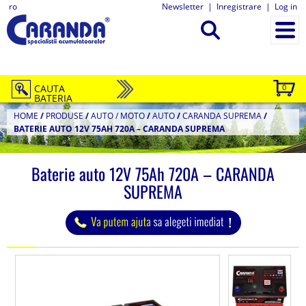
ro
Newsletter
|
Inregistrare
|
Log in
CAUTA
0
BATERIA
HOME
/
PRODUSE
/
AUTO / MOTO
/
AUTO
/
CARANDA SUPREMA
/
BATERIE AUTO 12V 75AH 720A – CARANDA SUPREMA
Baterie auto 12V 75Ah 720A – CARANDA
SUPREMA