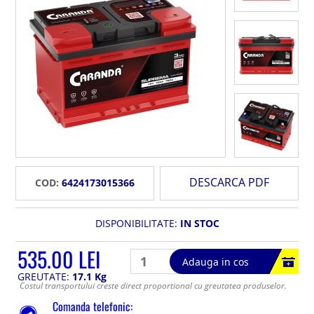
DESCARCA PDF
COD:
6424173015366
DISPONIBILITATE:
IN STOC
535.00 LEI
Adauga in cos
GREUTATE:
17.1 Kg
Costul transportului creste direct proportional cu greutatea produselor.
Comanda telefonic: