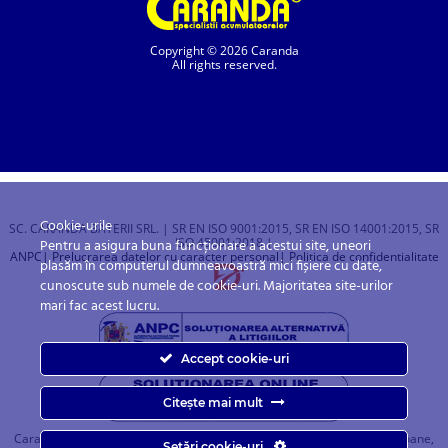
Copyright © 2026 Caranda
All rights reserved.
Cookie-urile
SC. CARANDA BATERII SRL. | SR EN ISO 9001:2015, SR EN ISO 14001:2015, SR
ISO 45001:2018 |
Pentru a asigura buna funcționare a acestui site, uneori
ANPC
| Prelucrarea datelor cu caracter personal
| Politica de confidentialitate
plasăm în computerul dumneavoastră mici fișiere cu date,
cunoscute sub numele de cookie-uri. Majoritatea site-urilor
mari fac acest lucru.
Accept cookie-uri
Citește mai mult
Caranda.ro este un magazin online cu baterii pentru automobile, camioane,
Setări cookie-uri