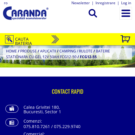
ro
Newsletter
|
Inregistrare
|
Log in
CAUTA
0
BATERIA
HOME
/
PRODUSE
/
APLICATII
/
CAMPING / RULOTE
/
BATERIE
STATIONARA CU GEL 12V 50AH FCG12-50
/
FCG12-55
CONTACT RAPID
Calea Grivitei 180,
Bucuresti, Sector 1
Comenzi:
075.810.7261 / 075.229.9740
Comercial: