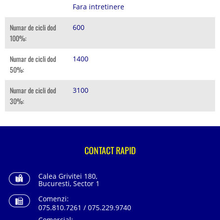
Fara intretinere
Numar de cicli dod
600
100%:
Numar de cicli dod
1400
50%:
Numar de cicli dod
3100
30%:
CONTACT RAPID
Calea Grivitei 180,
Bucuresti, Sector 1
Comenzi:
075.810.7261 / 075.229.9740
Comercial: