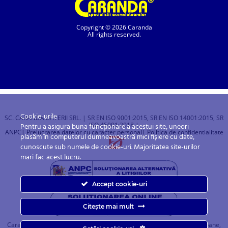
Copyright © 2026 Caranda
All rights reserved.
Cookie-urile
SC. CARANDA BATERII SRL. | SR EN ISO 9001:2015, SR EN ISO 14001:2015, SR
ISO 45001:2018 |
Pentru a asigura buna funcționare a acestui site, uneori
ANPC
| Prelucrarea datelor cu caracter personal
| Politica de confidentialitate
plasăm în computerul dumneavoastră mici fișiere cu date,
cunoscute sub numele de cookie-uri. Majoritatea site-urilor
mari fac acest lucru.
Accept cookie-uri
Citește mai mult
Caranda.ro este un magazin online cu baterii pentru automobile, camioane,