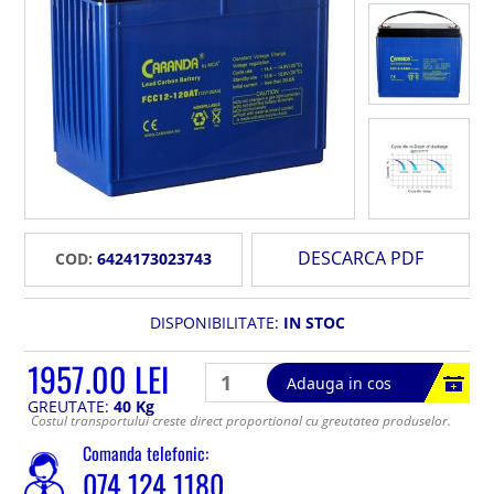
DESCARCA PDF
COD:
6424173023743
DISPONIBILITATE:
IN STOC
1957.00 LEI
Adauga in cos
GREUTATE:
40 Kg
Costul transportului creste direct proportional cu greutatea produselor.
Comanda telefonic:
074 124 1180