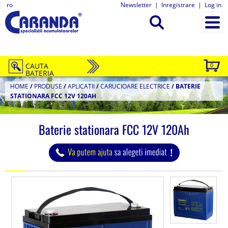
ro
Newsletter
|
Inregistrare
|
Log in
CAUTA
0
BATERIA
HOME
/
PRODUSE
/
APLICATII
/
CARUCIOARE ELECTRICE
/
BATERIE
STATIONARA FCC 12V 120AH
Baterie stationara FCC 12V 120Ah