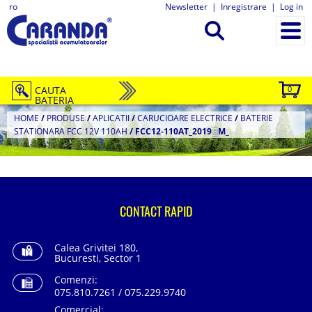
ro
Newsletter
|
Inregistrare
|
Log in
CAUTA
0
BATERIA
HOME
/
PRODUSE
/
APLICATII
/
CARUCIOARE ELECTRICE
/
BATERIE
STATIONARA FCC 12V 110AH
/
FCC12-110AT_2019░Μ_
CONTACT RAPID
Calea Grivitei 180,
Bucuresti, Sector 1
Comenzi:
075.810.7261 / 075.229.9740
Comercial: