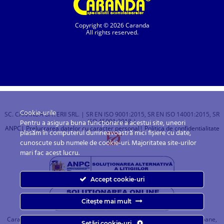
Copyright © 2026 Caranda
All rights reserved.
Cookie-urile
SC. CARANDA BATERII SRL. | SR EN ISO 9001:2015, SR EN ISO 14001:2015, SR
ISO 45001:2018 |
Pentru a asigura buna funcționare a acestui site, uneori
ANPC
| Prelucrarea datelor cu caracter personal
| Politica de confidentialitate
plasăm în computerul dumneavoastră mici fișiere cu date,
cunoscute sub numele de cookie-uri. Majoritatea site-urilor
mari fac acest lucru.
Accept cookie-uri
Citește mai mult
Caranda.ro este un magazin online cu baterii pentru automobile, camioane,
Setări cookie-uri