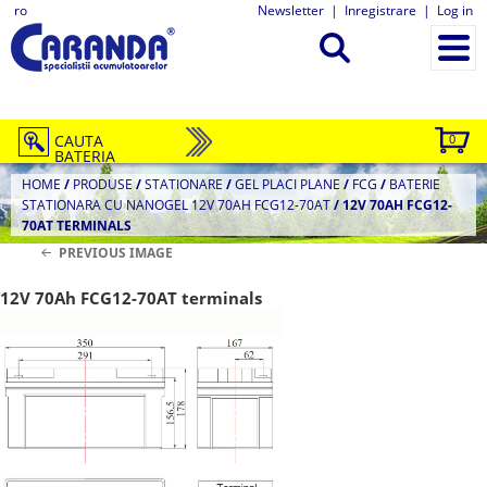
ro
Newsletter
|
Inregistrare
|
Log in
CAUTA
0
BATERIA
HOME
/
PRODUSE
/
STATIONARE
/
GEL PLACI PLANE
/
FCG
/
BATERIE
STATIONARA CU NANOGEL 12V 70AH FCG12-70AT
/
12V 70AH FCG12-
70AT TERMINALS
PREVIOUS IMAGE
12V 70Ah FCG12-70AT terminals