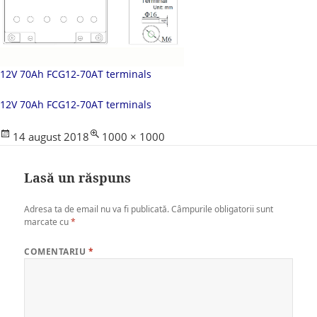
12V 70Ah FCG12-70AT terminals
12V 70Ah FCG12-70AT terminals
Posted
Full
14 august 2018
1000 × 1000
on
size
Lasă un răspuns
Adresa ta de email nu va fi publicată.
Câmpurile obligatorii sunt
marcate cu
*
COMENTARIU
*