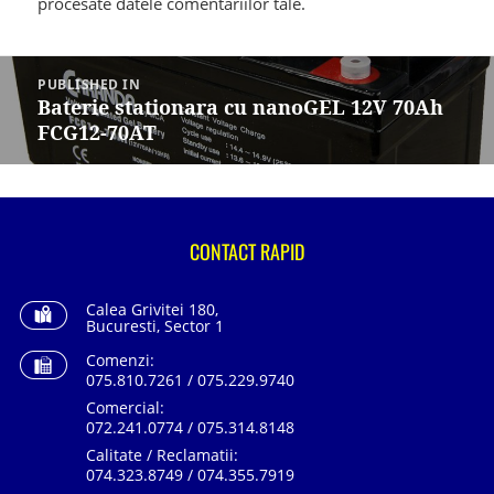
procesate datele comentariilor tale
.
Navigare
în
PUBLISHED IN
articole
Baterie stationara cu nanoGEL 12V 70Ah
FCG12-70AT
CONTACT RAPID
Calea Grivitei 180,
Bucuresti, Sector 1
Comenzi:
075.810.7261 / 075.229.9740
Comercial:
072.241.0774 / 075.314.8148
Calitate / Reclamatii:
074.323.8749 / 074.355.7919