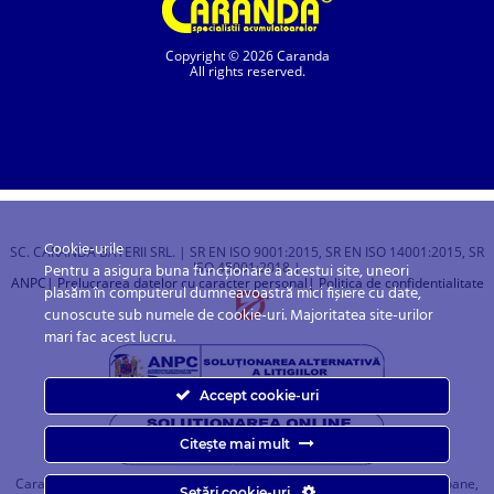
Copyright © 2026 Caranda
All rights reserved.
Cookie-urile
SC. CARANDA BATERII SRL. | SR EN ISO 9001:2015, SR EN ISO 14001:2015, SR
ISO 45001:2018 |
Pentru a asigura buna funcționare a acestui site, uneori
ANPC
| Prelucrarea datelor cu caracter personal
| Politica de confidentialitate
plasăm în computerul dumneavoastră mici fișiere cu date,
cunoscute sub numele de cookie-uri. Majoritatea site-urilor
mari fac acest lucru.
Accept cookie-uri
Citește mai mult
Caranda.ro este un magazin online cu baterii pentru automobile, camioane,
Setări cookie-uri