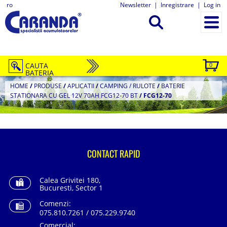
ro
Newsletter
|
Inregistrare
|
Log in
CAUTA
0
BATERIA
HOME
/
PRODUSE
/
APLICATII
/
CAMPING / RULOTE
/
BATERIE
STATIONARA CU GEL 12V 70AH FCG12-70 BT
/
FCG12-70
CONTACT RAPID
Calea Grivitei 180,
Bucuresti, Sector 1
Comenzi:
075.810.7261 / 075.229.9740
Comercial: