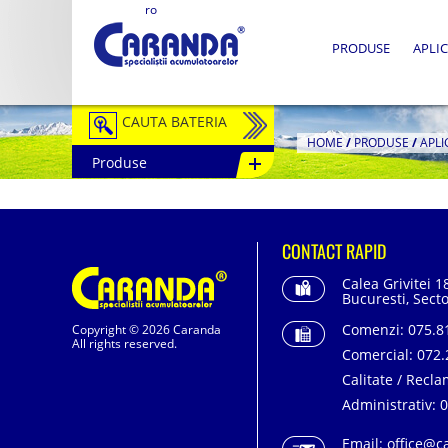
ro
PRODUSE
APLIC
CAUTA BATERIA
HOME
/
PRODUSE
/
APLI
Produse
Auto / Moto
Tractiune
CONTACT RAPID
Semitractiune
Calea Grivitei 1
Stationare
Bucuresti, Secto
Comenzi:
075.81
Copyright © 2026 Caranda
Redresoare
All rights reserved.
Comercial:
072.
Accesorii Baterii
Calitate / Recla
Administrativ:
0
Fotovoltaice
Email:
office@c