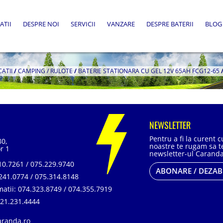
ATII
DESPRE NOI
SERVICII
VANZARE
DESPRE BATERII
BLOG
CATII
/
CAMPING / RULOTE
/
BATERIE STATIONARA CU GEL 12V 65AH FCG12-65
NEWSLETTER
Pentru a fi la curent 
80,
noastre te rugam sa te
r 1
newsletter-ul Caranda
0.7261 / 075.229.9740
ABONARE / DEZA
241.0774 / 075.314.8148
matii:
074.323.8749 / 074.355.7919
21.231.4444
aranda.ro