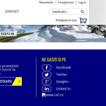
Newsletter
|
Inregistrare
|
Log in
CONTACT
Produse in cos
0
/
FCG12-65
NE GASITI SI PE
cu promotiile
Facebook
 inscrii la
.
Twitter
BONARE
Google+
Linked in