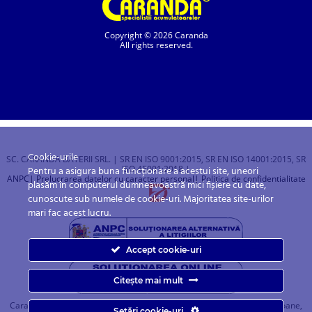
Copyright © 2026 Caranda
All rights reserved.
Cookie-urile
SC. CARANDA BATERII SRL. | SR EN ISO 9001:2015, SR EN ISO 14001:2015, SR
ISO 45001:2018 |
Pentru a asigura buna funcționare a acestui site, uneori
ANPC
| Prelucrarea datelor cu caracter personal
| Politica de confidentialitate
plasăm în computerul dumneavoastră mici fișiere cu date,
cunoscute sub numele de cookie-uri. Majoritatea site-urilor
mari fac acest lucru.
Accept cookie-uri
Citește mai mult
Caranda.ro este un magazin online cu baterii pentru automobile, camioane,
Setări cookie-uri