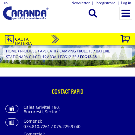
ro
Newsletter
|
Inregistrare
|
Log in
CAUTA
0
BATERIA
HOME
/
PRODUSE
/
APLICATII
/
CAMPING / RULOTE
/
BATERIE
STATIONARA CU GEL 12V 33AH FCG12-33
/
FCG12-38
CONTACT RAPID
Calea Grivitei 180,
Bucuresti, Sector 1
Comenzi:
075.810.7261 / 075.229.9740
Comercial: