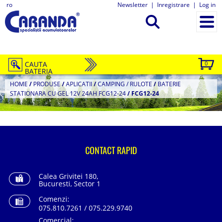
ro
Newsletter
|
Inregistrare
|
Log in
CAUTA
0
BATERIA
HOME
/
PRODUSE
/
APLICATII
/
CAMPING / RULOTE
/
BATERIE
STATIONARA CU GEL 12V 24AH FCG12-24
/
FCG12-24
CONTACT RAPID
Calea Grivitei 180,
Bucuresti, Sector 1
Comenzi:
075.810.7261 / 075.229.9740
Comercial: