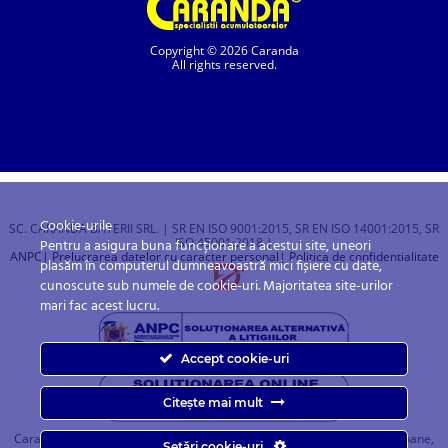
Copyright © 2026 Caranda
All rights reserved.
Cookie-urile
SC. CARANDA BATERII SRL. | SR EN ISO 9001:2015, SR EN ISO 14001:2015, SR
ISO 45001:2018 |
Pentru a asigura buna funcționare a acestui site, uneori
ANPC
| Prelucrarea datelor cu caracter personal
| Politica de confidentialitate
plasăm în computerul dumneavoastră mici fișiere cu date,
cunoscute sub numele de cookie-uri. Majoritatea site-urilor
mari fac acest lucru.
Accept cookie-uri
Citește mai mult
Caranda.ro este un magazin online cu baterii pentru automobile, camioane,
Setări cookie-uri