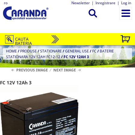
ro
Newsletter
|
Inregistrare
|
Log in
CAUTA
0
BATERIA
HOME
/
PRODUSE
/
STATIONARE
/
GENERAL USE
/
FC
/
BATERIE
STATIONARA 12V 12AH FC12-12
/
FC 12V 12AH 3
PREVIOUS IMAGE
NEXT IMAGE
FC 12V 12Ah 3