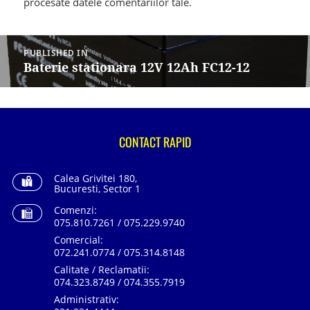
procesate datele comentariilor tale
.
Navigare
în
PUBLISHED IN
articole
Baterie stationara 12V 12Ah FC12-12
CONTACT RAPID
Calea Grivitei 180,
Bucuresti, Sector 1
Comenzi:
075.810.7261 / 075.229.9740
Comercial:
072.241.0774 / 075.314.8148
Calitate / Reclamatii:
074.323.8749 / 074.355.7919
Administrativ: