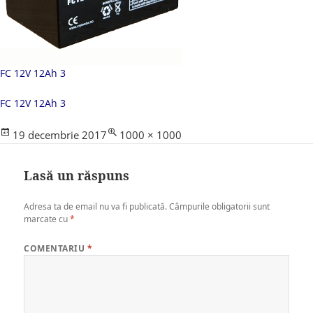
FC 12V 12Ah 3
FC 12V 12Ah 3
Posted
Full
19 decembrie 2017
1000 × 1000
on
size
Lasă un răspuns
Adresa ta de email nu va fi publicată.
Câmpurile obligatorii sunt
marcate cu
*
COMENTARIU
*