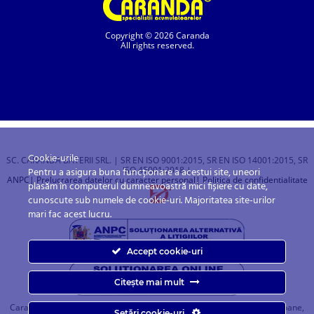
Copyright © 2026 Caranda
All rights reserved.
Cookie-urile
SC. CARANDA BATERII SRL. | SR EN ISO 9001:2015, SR EN ISO 14001:2015, SR
ISO 45001:2018 |
Pentru a asigura buna funcționare a acestui site, uneori
ANPC
| Prelucrarea datelor cu caracter personal
| Politica de confidentialitate
plasăm în computerul dumneavoastră mici fișiere cu date,
cunoscute sub numele de cookie-uri. Majoritatea site-urilor
mari fac acest lucru.
Accept cookie-uri
Citește mai mult
Caranda.ro este un magazin online cu baterii pentru automobile, camioane,
Setări cookie-uri