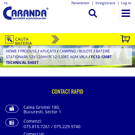
ro
Newsletter
|
Inregistrare
|
Log in
CAUTA
0
BATERIA
HOME
/
PRODUSE
/
APLICATII
/
CAMPING / RULOTE
/
BATERIE
STATIONARA 12V 120AH FC12-120BT AGM VRLA
/
FC12-120BT
TECHNICAL SHEET
CONTACT RAPID
Calea Grivitei 180,
Bucuresti, Sector 1
Comenzi:
075.810.7261 / 075.229.9740
Comercial: