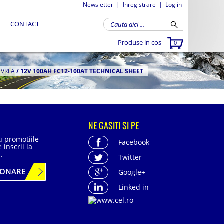
Newsletter
|
Inregistrare
|
Log in
CONTACT
Produse in cos
0
 VRLA
/
12V 100AH FC12-100AT TECHNICAL SHEET
NE GASITI SI PE
cu promotiile
Facebook
 inscrii la
.
Twitter
BONARE
Google+
Linked in