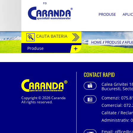
ro
PRODUSE
APLIC
CAUTA BATERIA
HOME
/
PRODUSE
/
APLI
Produse
Auto / Moto
Tractiune
CONTACT RAPID
Semitractiune
Calea Grivitei 1
Stationare
Bucuresti, Secto
Comenzi:
075.81
Copyright © 2026 Caranda
Redresoare
All rights reserved.
Comercial:
072.
Accesorii Baterii
Calitate / Recla
Administrativ:
0
Fotovoltaice
Email:
office@c