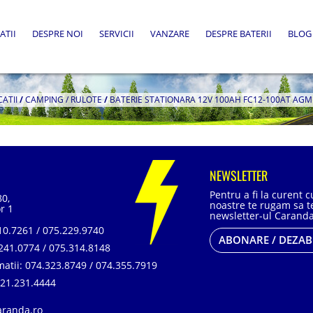
ATII
DESPRE NOI
SERVICII
VANZARE
DESPRE BATERII
BLOG
CATII
/
CAMPING / RULOTE
/
BATERIE STATIONARA 12V 100AH FC12-100AT AGM
NEWSLETTER
Pentru a fi la curent 
80,
noastre te rugam sa te
r 1
newsletter-ul Caranda
0.7261 / 075.229.9740
ABONARE / DEZA
241.0774 / 075.314.8148
matii:
074.323.8749 / 074.355.7919
21.231.4444
aranda.ro