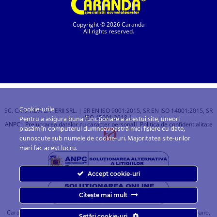
Copyright © 2026 Caranda
All rights reserved.
Cookie-urile
SC. CARANDA BATERII SRL. | SR EN ISO 9001:2015, SR EN ISO 14001:2015, SR
ISO 45001:2018 |
Pentru a asigura buna funcționare a acestui site, uneori
ANPC
| Prelucrarea datelor cu caracter personal
| Politica de confidentialitate
plasăm în computerul dumneavoastră mici fișiere cu date,
cunoscute sub numele de cookie-uri. Majoritatea site-urilor
mari fac acest lucru.
Accept cookie-uri
Citește mai mult
Caranda.ro este un magazin online cu baterii pentru automobile, camioane,
Setări cookie-uri