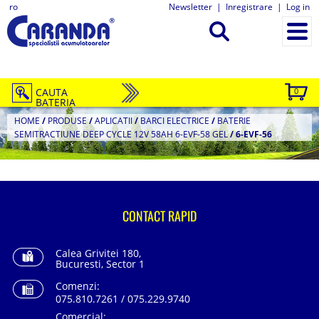
ro
Newsletter
|
Inregistrare
|
Log in
CAUTA
0
BATERIA
HOME
/
PRODUSE
/
APLICATII
/
BARCI ELECTRICE
/
BATERIE
SEMITRACTIUNE DEEP CYCLE 12V 58AH 6-EVF-58 GEL
/
6-EVF-56
CONTACT RAPID
Calea Grivitei 180,
Bucuresti, Sector 1
Comenzi:
075.810.7261 / 075.229.9740
Comercial: