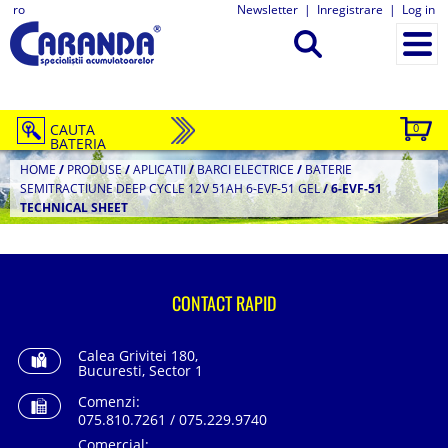
ro
Newsletter
|
Inregistrare
|
Log in
CAUTA
0
BATERIA
HOME
/
PRODUSE
/
APLICATII
/
BARCI ELECTRICE
/
BATERIE
SEMITRACTIUNE DEEP CYCLE 12V 51AH 6-EVF-51 GEL
/
6-EVF-51
TECHNICAL SHEET
CONTACT RAPID
Calea Grivitei 180,
Bucuresti, Sector 1
Comenzi:
075.810.7261 / 075.229.9740
Comercial: