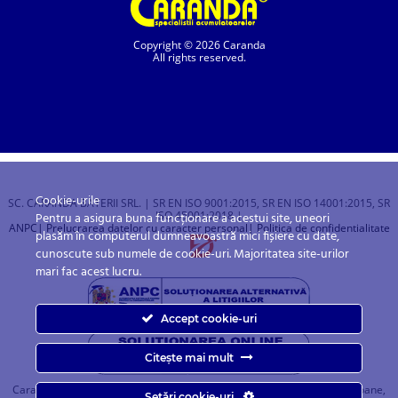
Copyright © 2026 Caranda
All rights reserved.
Cookie-urile
SC. CARANDA BATERII SRL. | SR EN ISO 9001:2015, SR EN ISO 14001:2015, SR
ISO 45001:2018 |
Pentru a asigura buna funcționare a acestui site, uneori
ANPC
| Prelucrarea datelor cu caracter personal
| Politica de confidentialitate
plasăm în computerul dumneavoastră mici fișiere cu date,
cunoscute sub numele de cookie-uri. Majoritatea site-urilor
mari fac acest lucru.
Accept cookie-uri
Citește mai mult
Caranda.ro este un magazin online cu baterii pentru automobile, camioane,
Setări cookie-uri