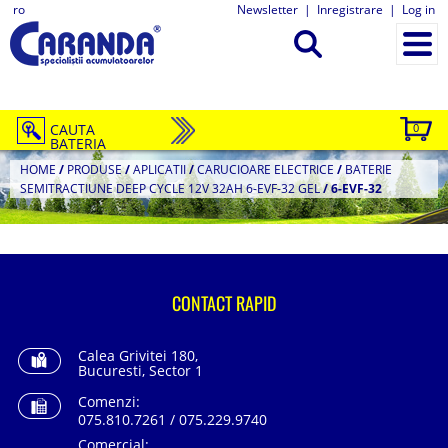
ro
Newsletter
|
Inregistrare
|
Log in
CAUTA
0
BATERIA
HOME
/
PRODUSE
/
APLICATII
/
CARUCIOARE ELECTRICE
/
BATERIE
SEMITRACTIUNE DEEP CYCLE 12V 32AH 6-EVF-32 GEL
/
6-EVF-32
CONTACT RAPID
Calea Grivitei 180,
Bucuresti, Sector 1
Comenzi:
075.810.7261 / 075.229.9740
Comercial: