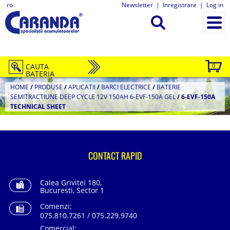
ro
Newsletter
|
Inregistrare
|
Log in
CAUTA
0
BATERIA
HOME
/
PRODUSE
/
APLICATII
/
BARCI ELECTRICE
/
BATERIE
SEMITRACTIUNE DEEP CYCLE 12V 150AH 6-EVF-150A GEL
/
6-EVF-150A
TECHNICAL SHEET
CONTACT RAPID
Calea Grivitei 180,
Bucuresti, Sector 1
Comenzi:
075.810.7261 / 075.229.9740
Comercial: