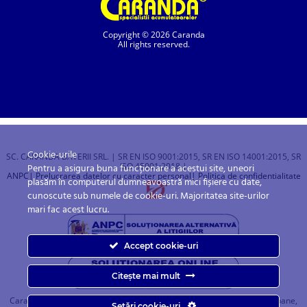
Copyright © 2026 Caranda
All rights reserved.
Cookie-urile
SC. CARANDA BATERII SRL. | SR EN ISO 9001:2015, SR EN ISO 14001:2015, SR
ISO 45001:2018 |
Pentru a asigura buna funcționare a acestui site, uneori
ANPC
| Prelucrarea datelor cu caracter personal
| Politica de confidentialitate
plasăm în computerul dumneavoastră mici fișiere cu date,
cunoscute sub numele de cookie-uri. Majoritatea site-urilor
mari fac acest lucru.
Accept cookie-uri
Citește mai mult
Caranda.ro este un magazin online cu baterii pentru automobile, camioane,
Setări cookie-uri