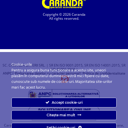
Copyright © 2026 Caranda
All rights reserved.
Cookie-urile
SC. CARANDA BATERII SRL. | SR EN ISO 9001:2015, SR EN ISO 14001:2015, SR
ISO 45001:2018 |
Pentru a asigura buna funcționare a acestui site, uneori
ANPC
| Prelucrarea datelor cu caracter personal
| Politica de confidentialitate
plasăm în computerul dumneavoastră mici fișiere cu date,
cunoscute sub numele de cookie-uri. Majoritatea site-urilor
mari fac acest lucru.
Accept cookie-uri
Citește mai mult
Caranda.ro este un magazin online cu baterii pentru automobile, camioane,
Setări cookie-uri