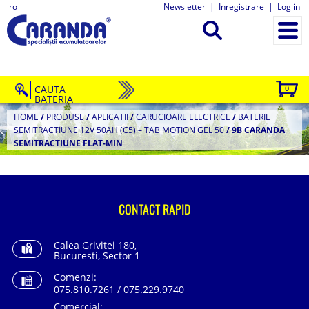
ro
Newsletter
|
Inregistrare
|
Log in
CAUTA
0
BATERIA
HOME
/
PRODUSE
/
APLICATII
/
CARUCIOARE ELECTRICE
/
BATERIE
SEMITRACTIUNE 12V 50AH (C5) – TAB MOTION GEL 50
/
9B CARANDA
SEMITRACTIUNE FLAT-MIN
CONTACT RAPID
Calea Grivitei 180,
Bucuresti, Sector 1
Comenzi:
075.810.7261 / 075.229.9740
Comercial: