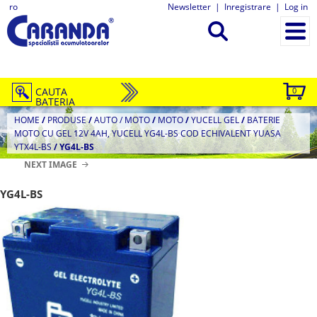
ro
Newsletter
|
Inregistrare
|
Log in
CAUTA
0
BATERIA
HOME
/
PRODUSE
/
AUTO / MOTO
/
MOTO
/
YUCELL GEL
/
BATERIE
MOTO CU GEL 12V 4AH, YUCELL YG4L-BS COD ECHIVALENT YUASA
YTX4L-BS
/
YG4L-BS
NEXT IMAGE
YG4L-BS