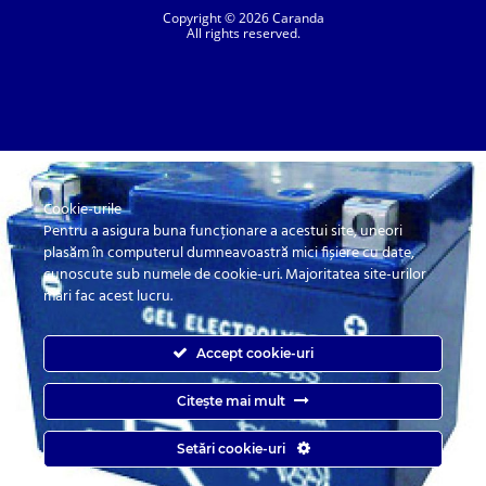
Copyright © 2026 Caranda
All rights reserved.
Cookie-urile
SC. CARANDA BATERII SRL. | SR EN ISO 9001:2015, SR EN ISO 14001:2015, SR
ISO 45001:2018 |
Pentru a asigura buna funcționare a acestui site, uneori
ANPC
| Prelucrarea datelor cu caracter personal
| Politica de confidentialitate
plasăm în computerul dumneavoastră mici fișiere cu date,
cunoscute sub numele de cookie-uri. Majoritatea site-urilor
mari fac acest lucru.
Accept cookie-uri
Citește mai mult
Caranda.ro este un magazin online cu baterii pentru automobile, camioane,
Setări cookie-uri
autobuze, vagoane, motociclete, tractiune, stationare si aplicatii industriale.
Web Design by
End Soft Design