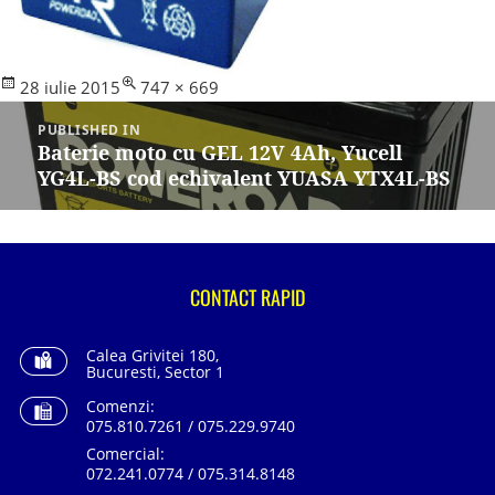
Posted
Full
28 iulie 2015
747 × 669
Navigare
on
size
în
PUBLISHED IN
articole
Baterie moto cu GEL 12V 4Ah, Yucell
YG4L-BS cod echivalent YUASA YTX4L-BS
CONTACT RAPID
Calea Grivitei 180,
Bucuresti, Sector 1
Comenzi:
075.810.7261 / 075.229.9740
Comercial:
072.241.0774 / 075.314.8148