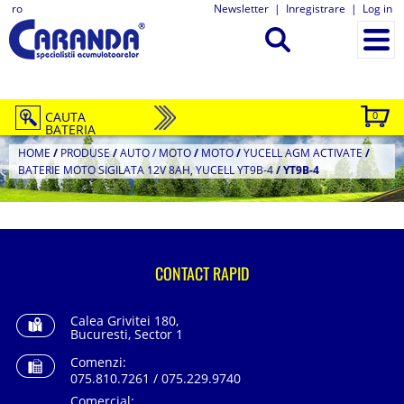
ro
Newsletter
|
Inregistrare
|
Log in
CAUTA
0
BATERIA
HOME
/
PRODUSE
/
AUTO / MOTO
/
MOTO
/
YUCELL AGM ACTIVATE
/
BATERIE MOTO SIGILATA 12V 8AH, YUCELL YT9B-4
/
YT9B-4
CONTACT RAPID
Calea Grivitei 180,
Bucuresti, Sector 1
Comenzi:
075.810.7261 / 075.229.9740
Comercial: