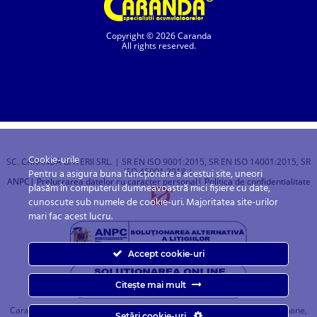
Copyright © 2026 Caranda
All rights reserved.
Cookie-urile
SC. CARANDA BATERII SRL. | SR EN ISO 9001:2015, SR EN ISO 14001:2015, SR
ISO 45001:2018 |
Pentru a asigura buna funcționare a acestui site, uneori
ANPC
| Prelucrarea datelor cu caracter personal
| Politica de confidentialitate
plasăm în computerul dumneavoastră mici fișiere cu date,
cunoscute sub numele de cookie-uri. Majoritatea site-urilor
mari fac acest lucru.
Accept cookie-uri
Citește mai mult
Caranda.ro este un magazin online cu baterii pentru automobile, camioane,
Setări cookie-uri