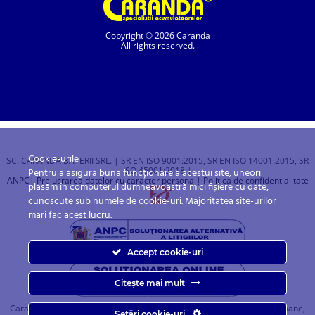
Copyright © 2026 Caranda
All rights reserved.
Cookie-urile
SC. CARANDA BATERII SRL. | SR EN ISO 9001:2015, SR EN ISO 14001:2015, SR
ISO 45001:2018 |
Pentru a asigura buna funcționare a acestui site, uneori
ANPC
| Prelucrarea datelor cu caracter personal
| Politica de confidentialitate
plasăm în computerul dumneavoastră mici fișiere cu date,
cunoscute sub numele de cookie-uri. Majoritatea site-urilor
mari fac acest lucru.
Accept cookie-uri
Citește mai mult
Caranda.ro este un magazin online cu baterii pentru automobile, camioane,
Setări cookie-uri