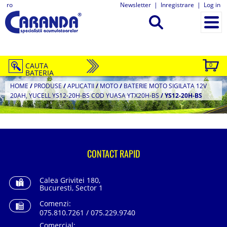
ro
Newsletter
|
Inregistrare
|
Log in
CAUTA
0
BATERIA
HOME
/
PRODUSE
/
APLICATII
/
MOTO
/
BATERIE MOTO SIGILATA 12V
20AH, YUCELL YS12-20H-BS COD YUASA YTX20H-BS
/
YS12-20H-BS
CONTACT RAPID
Calea Grivitei 180,
Bucuresti, Sector 1
Comenzi:
075.810.7261 / 075.229.9740
Comercial: