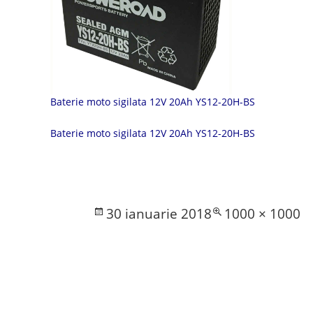
Baterie moto sigilata 12V 20Ah YS12-20H-BS
Baterie moto sigilata 12V 20Ah YS12-20H-BS
Posted
Full
30 ianuarie 2018
1000 × 1000
on
size