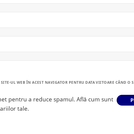
 SITE-UL WEB ÎN ACEST NAVIGATOR PENTRU DATA VIITOARE CÂND O 
smet pentru a reduce spamul.
Află cum sunt
riilor tale
.