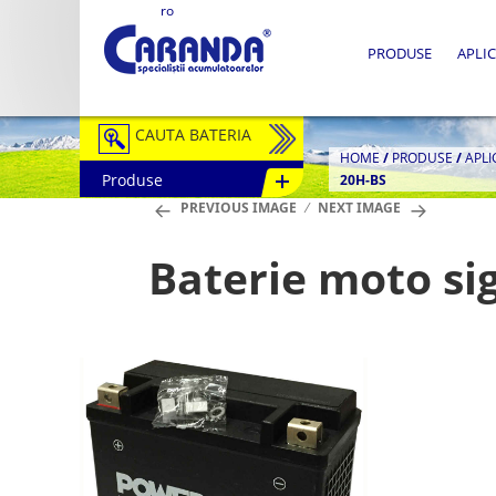
ro
PRODUSE
APLIC
CAUTA BATERIA
HOME
/
PRODUSE
/
APLI
Produse
20H-BS
Auto / Moto
PREVIOUS IMAGE
NEXT IMAGE
Tractiune
Baterie moto si
Semitractiune
Stationare
Redresoare
Accesorii Baterii
Fotovoltaice