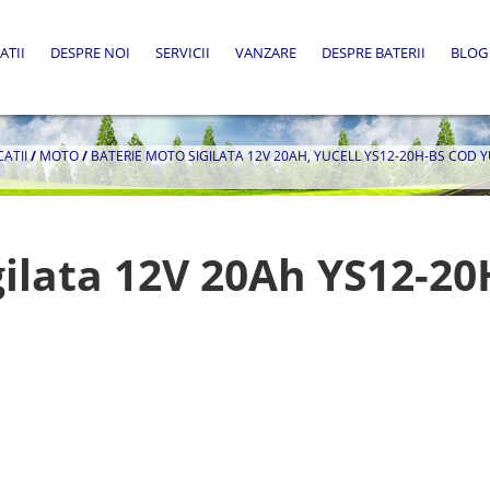
ATII
DESPRE NOI
SERVICII
VANZARE
DESPRE BATERII
BLOG
CATII
/
MOTO
/
BATERIE MOTO SIGILATA 12V 20AH, YUCELL YS12-20H-BS COD 
gilata 12V 20Ah YS12-20