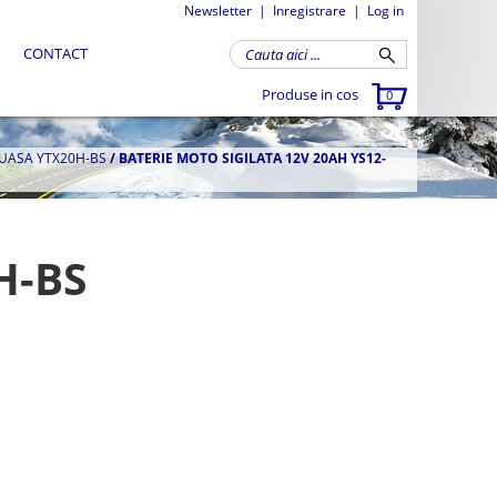
Newsletter
|
Inregistrare
|
Log in
CONTACT
Produse in cos
0
YUASA YTX20H-BS
/
BATERIE MOTO SIGILATA 12V 20AH YS12-
H-BS