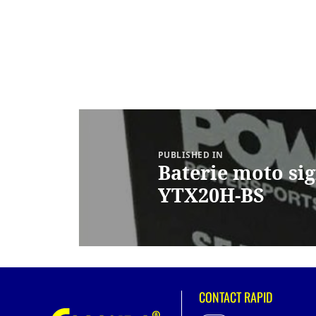
Navigare
în
articole
PUBLISHED IN
Baterie moto sig
YTX20H-BS
CONTACT RAPID