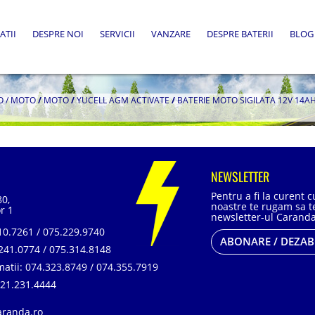
ATII
DESPRE NOI
SERVICII
VANZARE
DESPRE BATERII
BLOG
O / MOTO
/
MOTO
/
YUCELL AGM ACTIVATE
/
BATERIE MOTO SIGILATA 12V 14AH
NEWSLETTER
Pentru a fi la curent 
80,
noastre te rugam sa te
r 1
newsletter-ul Caranda
0.7261 / 075.229.9740
ABONARE / DEZA
241.0774 / 075.314.8148
matii:
074.323.8749 / 074.355.7919
21.231.4444
aranda.ro