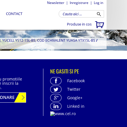
Newsletter
|
Inregistrare
|
Log in
CONTACT
Produse in cos
0
, YUCELL YS12-15L-BS, COD ECHIVALENT YUASA YTX15L-BS
/
NE GASITI SI PE
cu promotiile
Facebook
 inscrii la
.
Twitter
BONARE
Google+
Linked in