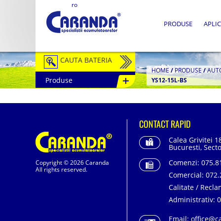
ro
PRODUSE
APLIC
CAUTA BATERIA
HOME
/
PRODUSE
/
AUT
Produse
YS12-15L-BS
Auto / Moto
Tractiune
CONTACT RAPID
Semitractiune
Calea Grivitei 1
Stationare
Bucuresti, Secto
Comenzi:
075.81
Copyright © 2026 Caranda
Redresoare
All rights reserved.
Comercial:
072.
Accesorii Baterii
Calitate / Recla
Administrativ:
0
Fotovoltaice
Email:
office@c