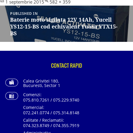
Posted
Full
1 septembrie 2015
582 × 359
Navigare
on
size
în
PUBLISHED IN
articole
Baterie moto sigilata 12V 14Ah, Yucell
YS12-15-BS cod echivalent Yuasa YTX15-
BS
CONTACT RAPID
Calea Grivitei 180,
Bucuresti, Sector 1
Comenzi:
075.810.7261 / 075.229.9740
Comercial:
072.241.0774 / 075.314.8148
Calitate / Reclamatii:
074.323.8749 / 074.355.7919
Administrativ: