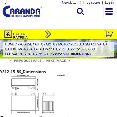
ro
Newsletter
|
Inregistrare
|
Log in
CAUTA
0
BATERIA
HOME
/
PRODUSE
/
AUTO / MOTO
/
MOTO
/
YUCELL AGM ACTIVATE
/
BATERIE MOTO SIGILATA 12V 14AH, YUCELL YS12-15-BS COD
ECHIVALENT YUASA YTX15-BS
/
YS12-15-BS_DIMENSIONS
PREVIOUS IMAGE
NEXT IMAGE
YS12-15-BS_Dimensions