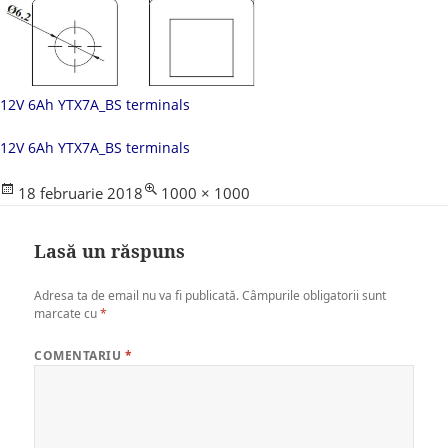
12V 6Ah YTX7A_BS terminals
12V 6Ah YTX7A_BS terminals
Posted
Full
18 februarie 2018
1000 × 1000
on
size
Lasă un răspuns
Adresa ta de email nu va fi publicată.
Câmpurile obligatorii sunt
marcate cu
*
COMENTARIU
*