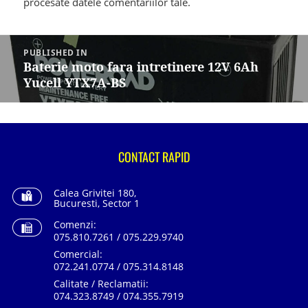
procesate datele comentariilor tale
.
Navigare
în
PUBLISHED IN
articole
Baterie moto fara intretinere 12V 6Ah
Yucell YTX7A-BS
CONTACT RAPID
Calea Grivitei 180,
Bucuresti, Sector 1
Comenzi:
075.810.7261 / 075.229.9740
Comercial:
072.241.0774 / 075.314.8148
Calitate / Reclamatii:
074.323.8749 / 074.355.7919