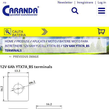
ro
Newsletter
|
Inregistrare
|
Log in
CAUTA
0
BATERIA
HOME
/
PRODUSE
/
APLICATII
/
MOTO
/
BATERIE MOTO FARA
INTRETINERE 12V 6AH YUCELL YTX7A-BS
/
12V 6AH YTX7A_BS
TERMINALS
PREVIOUS IMAGE
12V 6Ah YTX7A_BS terminals