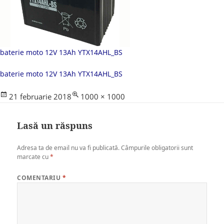
baterie moto 12V 13Ah YTX14AHL_BS
baterie moto 12V 13Ah YTX14AHL_BS
Posted
Full
21 februarie 2018
1000 × 1000
on
size
Lasă un răspuns
Adresa ta de email nu va fi publicată.
Câmpurile obligatorii sunt
marcate cu
*
COMENTARIU
*