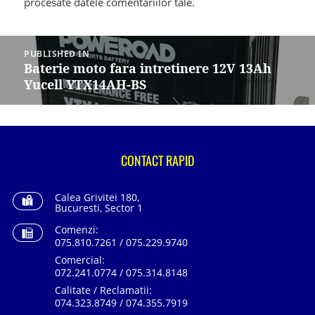
procesate datele comentariilor tale
.
Navigare
în
PUBLISHED IN
articole
Baterie moto fara intretinere 12V 13Ah
Yucell YTX14AH-BS
CONTACT RAPID
Calea Grivitei 180,
Bucuresti, Sector 1
Comenzi:
075.810.7261 / 075.229.9740
Comercial:
072.241.0774 / 075.314.8148
Calitate / Reclamatii:
074.323.8749 / 074.355.7919