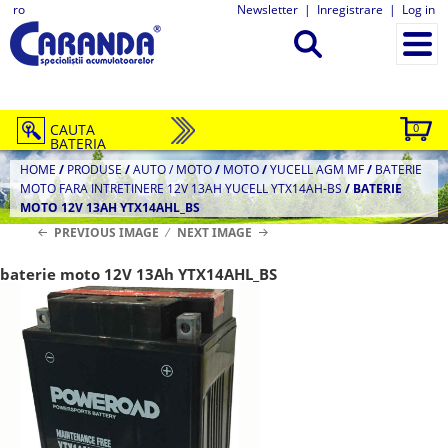
ro
Newsletter
|
Inregistrare
|
Log in
CAUTA
0
BATERIA
HOME
/
PRODUSE
/
AUTO / MOTO
/
MOTO
/
YUCELL AGM MF
/
BATERIE
MOTO FARA INTRETINERE 12V 13AH YUCELL YTX14AH-BS
/
BATERIE
MOTO 12V 13AH YTX14AHL_BS
PREVIOUS IMAGE
NEXT IMAGE
baterie moto 12V 13Ah YTX14AHL_BS