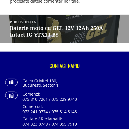
procesate datele comentariilor tale
.
Navigare
în
PUBLISHED IN
articole
Baterie moto cu GEL 12V 12Ah 250A
Intact IG YTX14-BS
CONTACT RAPID
Calea Grivitei 180,
Bucuresti, Sector 1
Comenzi:
075.810.7261 / 075.229.9740
Comercial:
072.241.0774 / 075.314.8148
Calitate / Reclamatii:
074.323.8749 / 074.355.7919