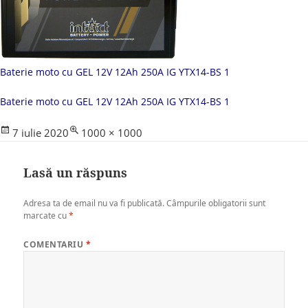
Baterie moto cu GEL 12V 12Ah 250A IG YTX14-BS 1
Baterie moto cu GEL 12V 12Ah 250A IG YTX14-BS 1
Posted
Full
7 iulie 2020
1000 × 1000
on
size
Lasă un răspuns
Adresa ta de email nu va fi publicată.
Câmpurile obligatorii sunt
marcate cu
*
COMENTARIU
*