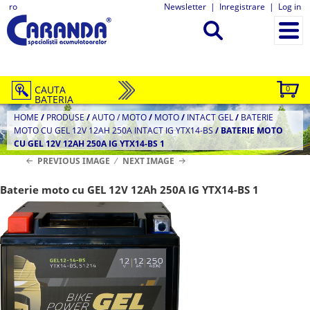
ro
Newsletter
|
Inregistrare
|
Log in
CAUTA
0
BATERIA
HOME
/
PRODUSE
/
AUTO / MOTO
/
MOTO
/
INTACT GEL
/
BATERIE
MOTO CU GEL 12V 12AH 250A INTACT IG YTX14-BS
/
BATERIE MOTO
CU GEL 12V 12AH 250A IG YTX14-BS 1
PREVIOUS IMAGE
NEXT IMAGE
Baterie moto cu GEL 12V 12Ah 250A IG YTX14-BS 1