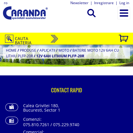
ro
Newsletter
|
Inregistrare
|
Log in
CAUTA
0
BATERIA
HOME
/
PRODUSE
/
APLICATII
/
MOTO
/
BATERIE MOTO 12V 6AH CU
LITHIU PLFP-20R
/
12V 6AH LITHIUM PLFP-20R
CONTACT RAPID
Calea Grivitei 180,
Bucuresti, Sector 1
Comenzi:
075.810.7261 / 075.229.9740
Comercial: