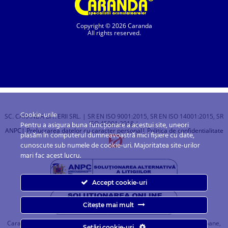
Copyright © 2026 Caranda
All rights reserved.
Cookie-urile
SC. CARANDA BATERII SRL. | SR EN ISO 9001:2015, SR EN ISO 14001:2015, SR
ISO 45001:2018 |
Pentru a asigura buna funcționare a acestui site, uneori
ANPC
| Prelucrarea datelor cu caracter personal
| Politica de confidentialitate
plasăm în computerul dumneavoastră mici fișiere cu date,
cunoscute sub numele de cookie-uri. Majoritatea site-urilor
mari fac acest lucru.
Accept cookie-uri
Citește mai mult
Caranda.ro este un magazin online cu baterii pentru automobile, camioane,
Setări cookie-uri