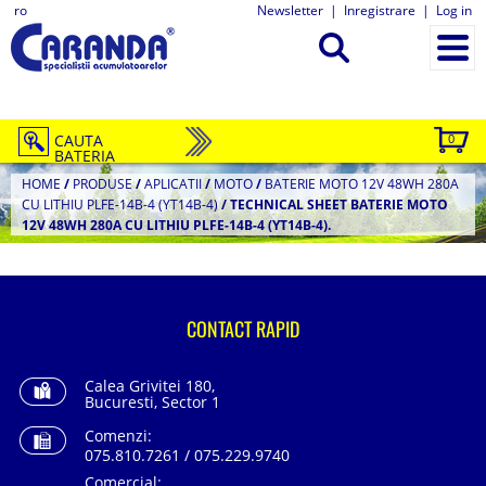
ro
Newsletter
|
Inregistrare
|
Log in
CAUTA
0
BATERIA
HOME
/
PRODUSE
/
APLICATII
/
MOTO
/
BATERIE MOTO 12V 48WH 280A
CU LITHIU PLFE-14B-4 (YT14B-4)
/
TECHNICAL SHEET BATERIE MOTO
12V 48WH 280A CU LITHIU PLFE-14B-4 (YT14B-4).
CONTACT RAPID
Calea Grivitei 180,
Bucuresti, Sector 1
Comenzi:
075.810.7261 / 075.229.9740
Comercial: