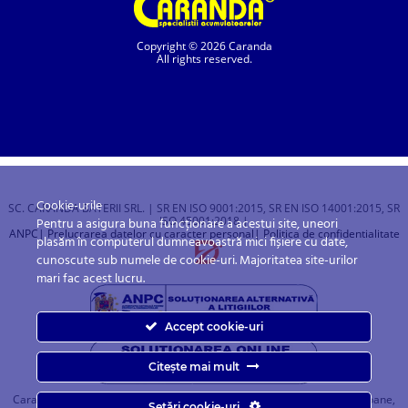
Copyright © 2026 Caranda
All rights reserved.
Cookie-urile
SC. CARANDA BATERII SRL. | SR EN ISO 9001:2015, SR EN ISO 14001:2015, SR
ISO 45001:2018 |
Pentru a asigura buna funcționare a acestui site, uneori
ANPC
| Prelucrarea datelor cu caracter personal
| Politica de confidentialitate
plasăm în computerul dumneavoastră mici fișiere cu date,
cunoscute sub numele de cookie-uri. Majoritatea site-urilor
mari fac acest lucru.
Accept cookie-uri
Citește mai mult
Caranda.ro este un magazin online cu baterii pentru automobile, camioane,
Setări cookie-uri