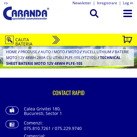
ro
Newsletter
|
Inregistrare
|
Log in
CAUTA
0
BATERIA
HOME
/
PRODUSE
/
AUTO / MOTO
/
MOTO
/
YUCELL LITHIUM
/
BATERIE
MOTO 12V 48WH 280A CU LITHIU PLFE-10S (YTZ10S)
/
TECHNICAL
SHEET BATERIE MOTO 12V 48WH PLFE-10S
CONTACT RAPID
Calea Grivitei 180,
Bucuresti, Sector 1
Comenzi:
075.810.7261 / 075.229.9740
Comercial: