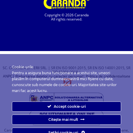
Copyright © 2026 Caranda
All rights reserved.
Cookie-urile
SC. CARANDA BATERII SRL. | SR EN ISO 9001:2015, SR EN ISO 14001:2015, SR
ISO 45001:2018 |
Pentru a asigura buna funcționare a acestui site, uneori
ANPC
| Prelucrarea datelor cu caracter personal
| Politica de confidentialitate
plasăm în computerul dumneavoastră mici fișiere cu date,
cunoscute sub numele de cookie-uri. Majoritatea site-urilor
mari fac acest lucru.
Accept cookie-uri
Citește mai mult
Caranda.ro este un magazin online cu baterii pentru automobile, camioane,
Setări cookie-uri