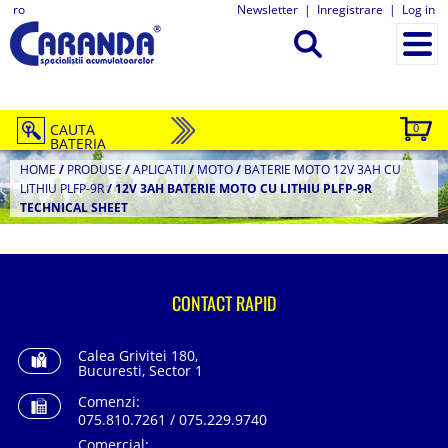
ro
Newsletter
|
Inregistrare
|
Log in
CAUTA
0
BATERIA
HOME
/
PRODUSE
/
APLICATII
/
MOTO
/
BATERIE MOTO 12V 3AH CU
LITHIU PLFP-9R
/
12V 3AH BATERIE MOTO CU LITHIU PLFP-9R
TECHNICAL SHEET
CONTACT RAPID
Calea Grivitei 180,
Bucuresti, Sector 1
Comenzi:
075.810.7261 / 075.229.9740
Comercial: