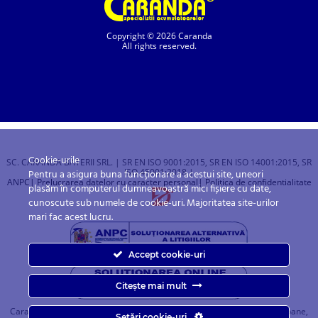
Copyright © 2026 Caranda
All rights reserved.
Cookie-urile
SC. CARANDA BATERII SRL. | SR EN ISO 9001:2015, SR EN ISO 14001:2015, SR
ISO 45001:2018 |
Pentru a asigura buna funcționare a acestui site, uneori
ANPC
| Prelucrarea datelor cu caracter personal
| Politica de confidentialitate
plasăm în computerul dumneavoastră mici fișiere cu date,
cunoscute sub numele de cookie-uri. Majoritatea site-urilor
mari fac acest lucru.
Accept cookie-uri
Citește mai mult
Caranda.ro este un magazin online cu baterii pentru automobile, camioane,
Setări cookie-uri