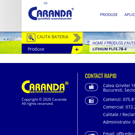
ro
PRODUSE
APLIC
CAUTA BATERIA
HOME
/
PRODUSE
/
AUT
Produse
LITHIUM PLFE-7B-4
Auto / Moto
Tractiune
CONTACT RAPID
Semitractiune
Calea Grivitei 1
Stationare
Bucuresti, Secto
Comenzi:
075.81
Copyright © 2026 Caranda
Redresoare
All rights reserved.
Comercial:
072.
Accesorii Baterii
Calitate / Recla
Administrativ:
0
Fotovoltaice
Email:
office@c