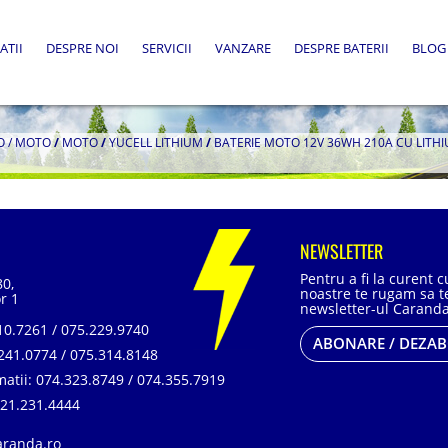
ATII
DESPRE NOI
SERVICII
VANZARE
DESPRE BATERII
BLOG
O / MOTO
/
MOTO
/
YUCELL LITHIUM
/
BATERIE MOTO 12V 36WH 210A CU LITHIU
NEWSLETTER
Pentru a fi la curent 
80,
noastre te rugam sa te
r 1
newsletter-ul Caranda
0.7261 / 075.229.9740
ABONARE / DEZA
241.0774 / 075.314.8148
matii:
074.323.8749 / 074.355.7919
21.231.4444
aranda.ro