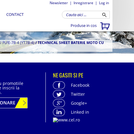
Newsletter
|
Inregistrare
|
Log in
CONTACT
Produse in cos
0
 PLFE-7B-4 (YT7B-4)
/
TECHNICAL SHEET BATERIE MOTO CU
NE GASITI SI PE
cu promotiile
Facebook
 inscrii la
.
Twitter
BONARE
Google+
Linked in