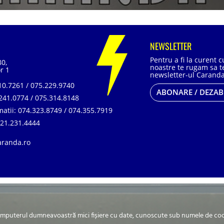
NEWSLETTER
Pentru a fi la curent 
80,
noastre te rugam sa te
r 1
newsletter-ul Caranda
0.7261 / 075.229.9740
ABONARE / DEZA
241.0774 / 075.314.8148
matii:
074.323.8749 / 074.355.7919
21.231.4444
aranda.ro
, SR EN ISO 14001:2015, SR ISO 45001:2018 |
ANPC
| Prelucrarea datelor cu car
omputerul dumneavoastră mici fișiere cu date, cunoscute sub numele de cookie