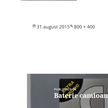
Posted
Full
31 august 2015
800 × 400
on
size
Navigare
în
articole
PUBLISHED IN
Baterie camioa