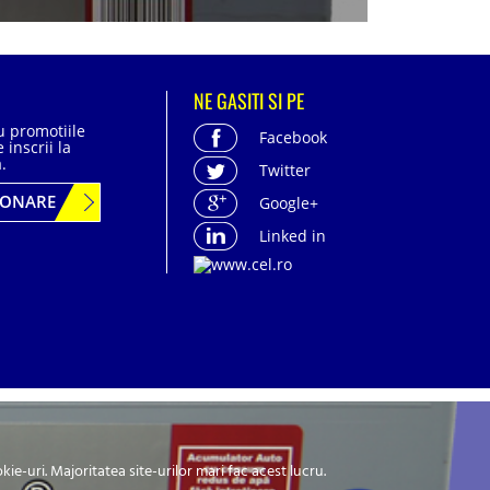
NE GASITI SI PE
cu promotiile
Facebook
 inscrii la
.
Twitter
BONARE
Google+
Linked in
acter personal
| Politica de confidentialitate
-uri. Majoritatea site-urilor mari fac acest lucru.