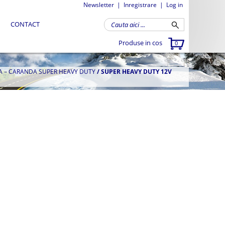
Newsletter
|
Inregistrare
|
Log in
CONTACT
Produse in cos
0
A – CARANDA SUPER HEAVY DUTY
/
SUPER HEAVY DUTY 12V