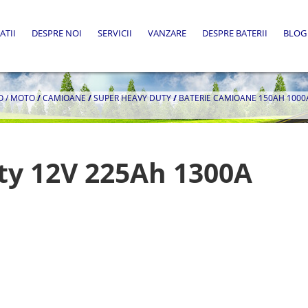
ATII
DESPRE NOI
SERVICII
VANZARE
DESPRE BATERII
BLOG
O / MOTO
/
CAMIOANE
/
SUPER HEAVY DUTY
/
BATERIE CAMIOANE 150AH 1000
ty 12V 225Ah 1300A