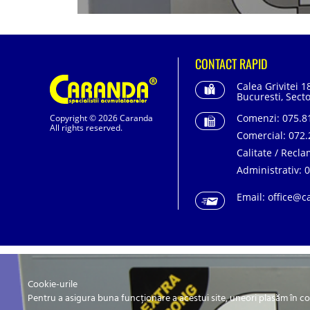
CONTACT RAPID
Calea Grivitei 1
Bucuresti, Secto
Comenzi:
075.81
Copyright © 2026 Caranda
All rights reserved.
Comercial:
072.
Calitate / Recla
Administrativ:
0
Email:
office@c
SC. CARANDA BATERII SRL. | SR EN ISO 9001:2015
Cookie-urile
Pentru a asigura buna funcționare a acestui site, uneori plasăm în c