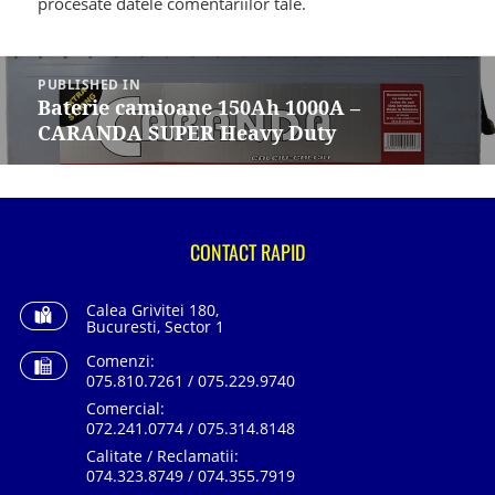
procesate datele comentariilor tale
.
Navigare
în
PUBLISHED IN
articole
Baterie camioane 150Ah 1000A –
CARANDA SUPER Heavy Duty
CONTACT RAPID
Calea Grivitei 180,
Bucuresti, Sector 1
Comenzi:
075.810.7261 / 075.229.9740
Comercial:
072.241.0774 / 075.314.8148
Calitate / Reclamatii:
074.323.8749 / 074.355.7919