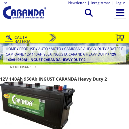
ro
Newsletter
|
Inregistrare
|
Log in
CAUTA
0
BATERIA
HOME
/
PRODUSE
/
AUTO / MOTO
/
CAMIOANE
/
HEAVY DUTY
/
BATERIE
CAMIOANE 12V 140AH 950A INGUSTA CARANDA HEAVY DUTY
/
12V
140AH 950AH INGUST CARANDA HEAVY DUTY 2
NEXT IMAGE
12V 140Ah 950Ah INGUST CARANDA Heavy Duty 2