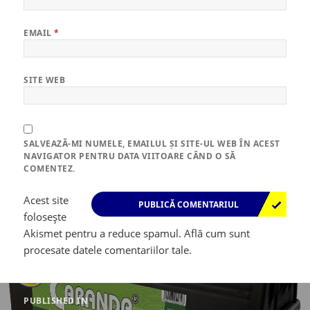
EMAIL
*
SITE WEB
SALVEAZĂ-MI NUMELE, EMAILUL ȘI SITE-UL WEB ÎN ACEST
NAVIGATOR PENTRU DATA VIITOARE CÂND O SĂ
COMENTEZ.
Acest site
folosește
Akismet pentru a reduce spamul.
Află cum sunt
procesate datele comentariilor tale
.
Navigare
în
PUBLISHED IN
articole