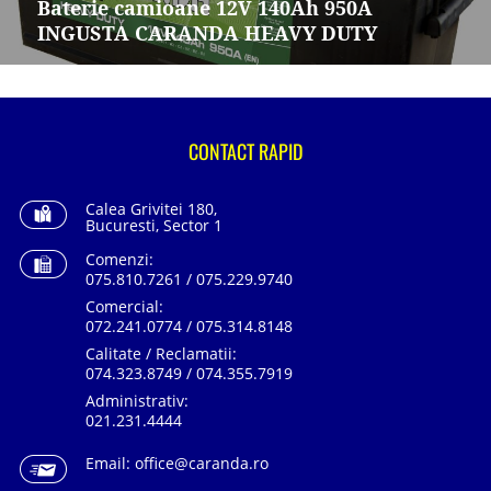
Baterie camioane 12V 140Ah 950A
INGUSTA CARANDA HEAVY DUTY
CONTACT RAPID
Calea Grivitei 180,
Bucuresti, Sector 1
Comenzi:
075.810.7261 / 075.229.9740
Comercial:
072.241.0774 / 075.314.8148
Calitate / Reclamatii:
074.323.8749 / 074.355.7919
Administrativ:
021.231.4444
Email:
office@caranda.ro