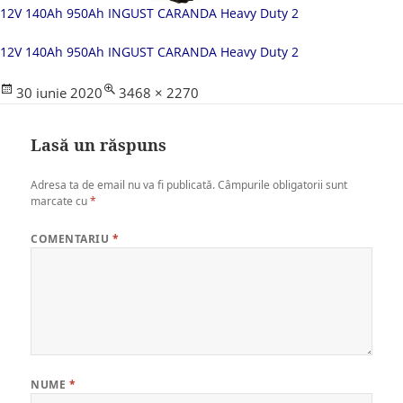
12V 140Ah 950Ah INGUST CARANDA Heavy Duty 2
12V 140Ah 950Ah INGUST CARANDA Heavy Duty 2
Posted
Full
30 iunie 2020
3468 × 2270
on
size
Lasă un răspuns
Adresa ta de email nu va fi publicată.
Câmpurile obligatorii sunt
marcate cu
*
COMENTARIU
*
NUME
*