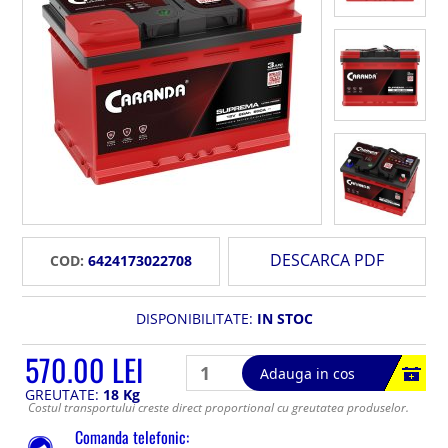
DESCARCA PDF
COD:
6424173022708
DISPONIBILITATE:
IN STOC
570.00 LEI
Adauga in cos
GREUTATE:
18 Kg
Costul transportului creste direct proportional cu greutatea produselor.
Comanda telefonic: