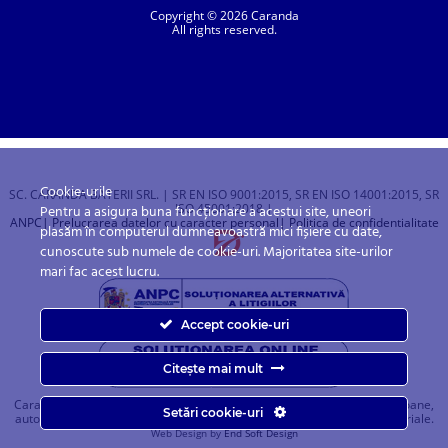
Copyright © 2026 Caranda
All rights reserved.
Cookie-urile
SC. CARANDA BATERII SRL. | SR EN ISO 9001:2015, SR EN ISO 14001:2015, SR
ISO 45001:2018 |
Pentru a asigura buna funcționare a acestui site, uneori
ANPC
| Prelucrarea datelor cu caracter personal
| Politica de confidentialitate
plasăm în computerul dumneavoastră mici fișiere cu date,
cunoscute sub numele de cookie-uri. Majoritatea site-urilor
mari fac acest lucru.
Accept cookie-uri
Citește mai mult
Caranda.ro este un magazin online cu baterii pentru automobile, camioane,
Setări cookie-uri
autobuze, vagoane, motociclete, tractiune, stationare si aplicatii industriale.
Web Design by
End Soft Design