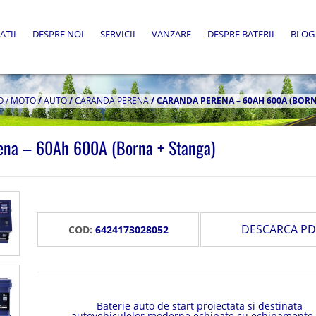
ATII
DESPRE NOI
SERVICII
VANZARE
DESPRE BATERII
BLOG
O / MOTO
/
AUTO
/
CARANDA PERENA
/
CARANDA PERENA – 60AH 600A (BORN
ena – 60Ah 600A (Borna + Stanga)
DESCARCA PD
COD:
6424173028052
Baterie auto de start proiectata si destinata
autovehiculelor moderne echipate cu echipamente