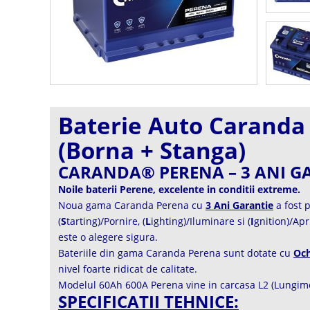
Baterie Auto Caranda 
(Borna + Stanga)
CARANDA® PERENA – 3 ANI G
Noile baterii Perene, excelente in conditii extreme.
Noua gama Caranda Perena cu
3 Ani Garantie
a fost p
(
S
tarting)/Pornire, (
L
ighting)/Iluminare si (
I
gnition)/Ap
este o alegere sigura.
Bateriile din gama Caranda Perena sunt dotate cu
Och
nivel foarte ridicat de calitate.
Modelul 60Ah 600A Perena vine in carcasa L2 (Lungi
SPECIFICATII TEHNICE: