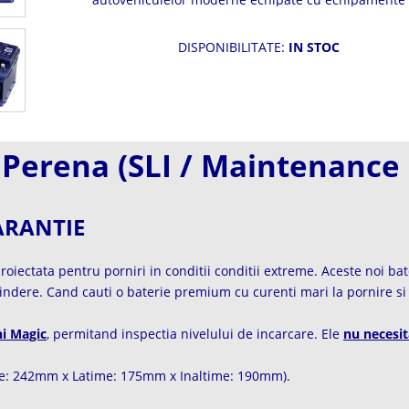
bord care necesita baterii puternice. Curent de por
la rece excelent. Fara intretinere pe intreaga perioa
viata.
DISPONIBILITATE:
IN STOC
Perena (SLI / Maintenance 
ARANTIE
roiectata pentru porniri in conditii conditii extreme. Aceste noi bat
rindere. Cand cauti o baterie premium cu curenti mari la pornire 
i Magic
, permitand inspectia nivelului de incarcare. Ele
nu necesit
me: 242mm x Latime: 175mm x Inaltime: 190mm).