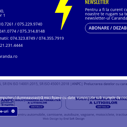
NEWSLETTER
Pentru a fi la curent 
80,
noastre te rugam sa te
r 1
newsletter-ul Caranda
0.7261 / 075.229.9740
ABONARE / DEZA
241.0774 / 075.314.8148
matii:
074.323.8749 / 074.355.7919
21.231.4444
aranda.ro
, SR EN ISO 14001:2015, SR ISO 45001:2018 |
ANPC
| Prelucrarea datelor cu car
omputerul dumneavoastră mici fișiere cu date, cunoscute sub numele de cookie
ie-uri
u baterii pentru automobile, camioane, autobuze, vagoane, motociclete, tractiune, 
Web Design by
End Soft Design