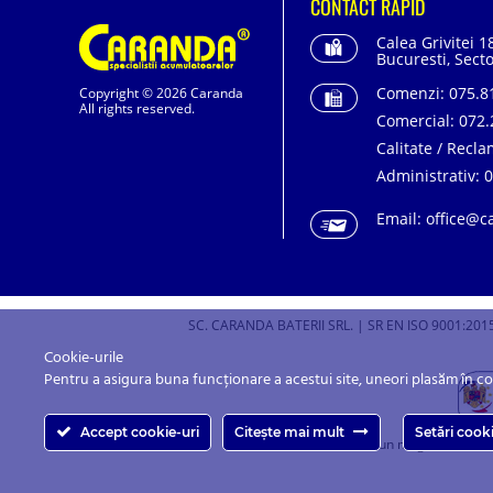
CONTACT RAPID
Calea Grivitei 1
Bucuresti, Secto
Comenzi:
075.81
Copyright © 2026 Caranda
All rights reserved.
Comercial:
072.
Calitate / Recla
Administrativ:
0
Email:
office@c
SC. CARANDA BATERII SRL. | SR EN ISO 9001:2015
Cookie-urile
Pentru a asigura buna funcționare a acestui site, uneori plasăm în c
Accept cookie-uri
Citește mai mult
Setări cook
Caranda.ro este un magazin online c