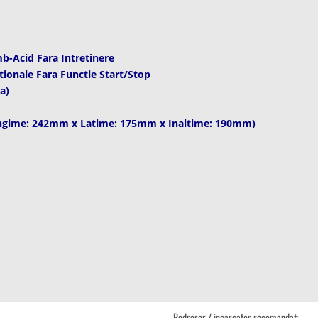
-Acid Fara Intretinere
tionale Fara Functie Start/Stop
ta)
ngime: 242mm x Latime: 175mm x Inaltime: 190mm)
Redresor / incarcator recomandat: