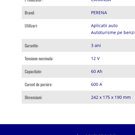
Brand:
PERENA
Utilizari:
Aplicatii auto
Autoturisme pe benzi
Garantie:
3 ani
Tensiune nominala:
12 V
Capacitate:
60 Ah
Curent de pornire:
600 A
Dimensiuni:
242 x 175 x 190 mm