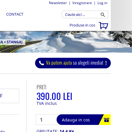
Newsletter
|
Inregistrare
|
Log in
CONTACT
Produse in cos
0
A + STANGA)
PRET:
390.00 LEI
F
TVA inclus
Adauga in cos
GREUTATE:
14.4 Kg
 de