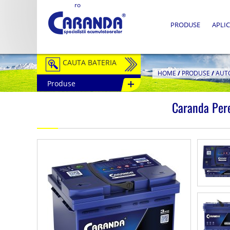
ro
PRODUSE
APLIC
CAUTA BATERIA
HOME
/
PRODUSE
/
AUT
Produse
Auto / Moto
Caranda Per
Tractiune
Semitractiune
Stationare
Redresoare
Accesorii Baterii
Fotovoltaice