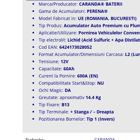
Marca/Producator:
CARANDA® BATERII
Gama de Acumulatori:
PERENA®
Model Fabricat in:
UE (ROMANIA, BUCURESTI)
Tip Produs:
Acumulator Auto Premium cu Plumb
Aplicatie/Utilizare:
Pornirea Vehiculelor Conven
Tip electrolit:
Lichid (Acid Sulfuric + Apa Distila
Cod EAN:
6424173028052
Format Acumulator/Dimensiuni Carcasa:
L2 (Lu
Tensiune:
12V
Capacitate:
60Ah
Curent la Pornire:
600A (EN)
Compatibilitate Start&Stop:
NU
Ochi Magic:
DA
Greutate: aproximativ
14.4 Kg
Tip Fixare:
B13
Tip Terminale:
+ Stanga / – Dreapta
Pozitionarea Bornelor:
Tip 1 (Invers)
Producator:
CARANDA