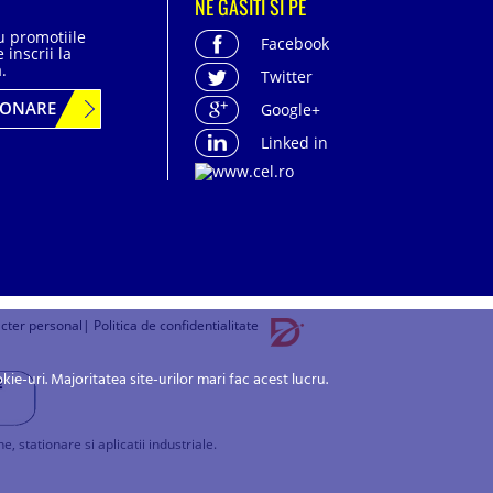
NE GASITI SI PE
cu promotiile
Facebook
 inscrii la
.
Twitter
BONARE
Google+
Linked in
acter personal
| Politica de confidentialitate
-uri. Majoritatea site-urilor mari fac acest lucru.
stationare si aplicatii industriale.