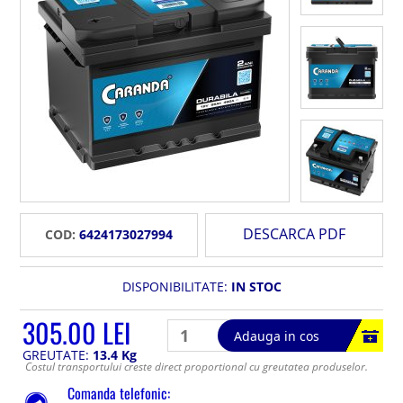
DESCARCA PDF
COD:
6424173027994
DISPONIBILITATE:
IN STOC
305.00 LEI
Adauga in cos
GREUTATE:
13.4 Kg
Costul transportului creste direct proportional cu greutatea produselor.
Comanda telefonic: