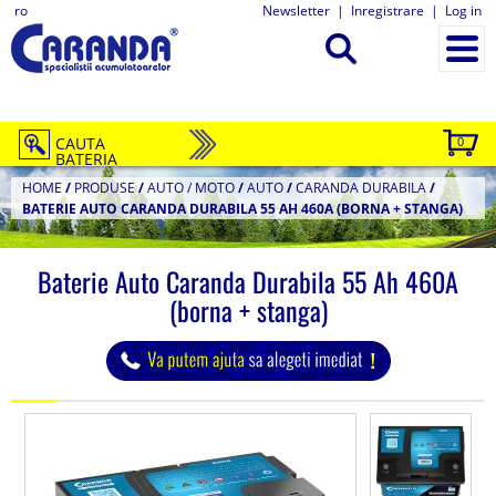
ro
Newsletter
|
Inregistrare
|
Log in
CAUTA
0
BATERIA
HOME
/
PRODUSE
/
AUTO / MOTO
/
AUTO
/
CARANDA DURABILA
/
BATERIE AUTO CARANDA DURABILA 55 AH 460A (BORNA + STANGA)
Baterie Auto Caranda Durabila 55 Ah 460A
(borna + stanga)