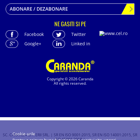
ABONARE / DEZABONARE
NE GASITI SI PE
Facebook
Twitter
Google+
Linked in
Copyright © 2026 Caranda
All rights reserved.
Cookie-urile
SC. CARANDA BATERII SRL. | SR EN ISO 9001:2015, SR EN ISO 14001:2015, SR
ISO 45001:2018 |