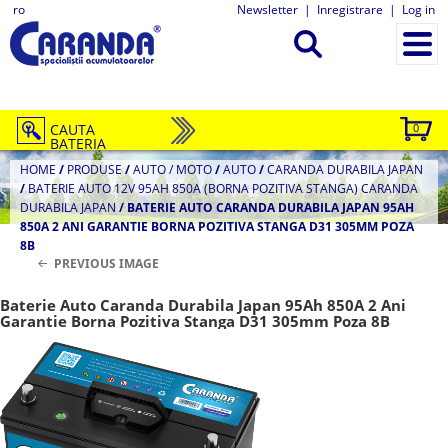
ro
Newsletter
|
Inregistrare
|
Log in
CAUTA
0
BATERIA
HOME
/
PRODUSE
/
AUTO / MOTO
/
AUTO
/
CARANDA DURABILA JAPAN
/
BATERIE AUTO 12V 95AH 850A (BORNA POZITIVA STANGA) CARANDA
DURABILA JAPAN
/
BATERIE AUTO CARANDA DURABILA JAPAN 95AH
850A 2 ANI GARANTIE BORNA POZITIVA STANGA D31 305MM POZA
8B
PREVIOUS IMAGE
Baterie Auto Caranda Durabila Japan 95Ah 850A 2 Ani
Garantie Borna Pozitiva Stanga D31 305mm Poza 8B