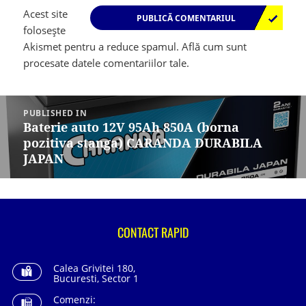
Acest site
folosește
Akismet pentru a reduce spamul.
Află cum sunt
procesate datele comentariilor tale
.
Navigare
în
PUBLISHED IN
articole
Baterie auto 12V 95Ah 850A (borna
pozitiva stanga) CARANDA DURABILA
JAPAN
CONTACT RAPID
Calea Grivitei 180,
Bucuresti, Sector 1
Comenzi: