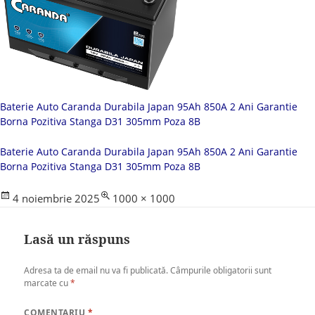
Baterie Auto Caranda Durabila Japan 95Ah 850A 2 Ani Garantie
Borna Pozitiva Stanga D31 305mm Poza 8B
Baterie Auto Caranda Durabila Japan 95Ah 850A 2 Ani Garantie
Borna Pozitiva Stanga D31 305mm Poza 8B
Posted
Full
4 noiembrie 2025
1000 × 1000
on
size
Lasă un răspuns
Adresa ta de email nu va fi publicată.
Câmpurile obligatorii sunt
marcate cu
*
COMENTARIU
*