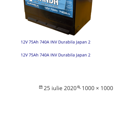
12V 75Ah 740A INV Durabila Japan 2
12V 75Ah 740A INV Durabila Japan 2
Posted
Full
25 iulie 2020
1000 × 1000
on
size