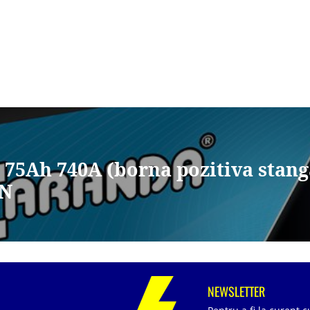
V 75Ah 740A (borna pozitiva sta
AN
NEWSLETTER