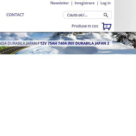
Newsletter
|
Inregistrare
|
Log in
CONTACT
Produse in cos
0
ANDA DURABILA JAPAN
/
12V 75AH 740A INV DURABILA JAPAN 2