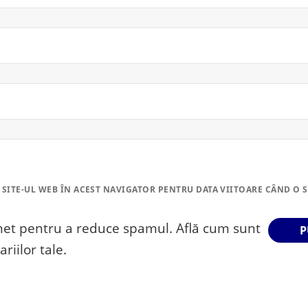
 SITE-UL WEB ÎN ACEST NAVIGATOR PENTRU DATA VIITOARE CÂND O 
smet pentru a reduce spamul.
Află cum sunt
riilor tale
.