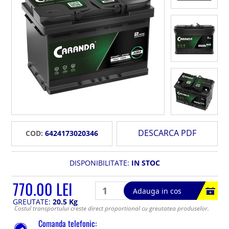
DESCARCA PDF
COD:
6424173020346
DISPONIBILITATE:
IN STOC
770.00 LEI
Adauga in cos
GREUTATE:
20.5 Kg
Costul transportului creste direct proportional cu greutatea produselor.
Comanda telefonic: