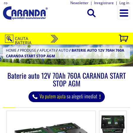
ro
Newsletter
|
Inregistrare
|
Log in
CAUTA
0
BATERIA
HOME
/
PRODUSE
/
APLICATII
/
AUTO
/
BATERIE AUTO 12V 70AH 760A
CARANDA START STOP AGM
Baterie auto 12V 70Ah 760A CARANDA START
STOP AGM