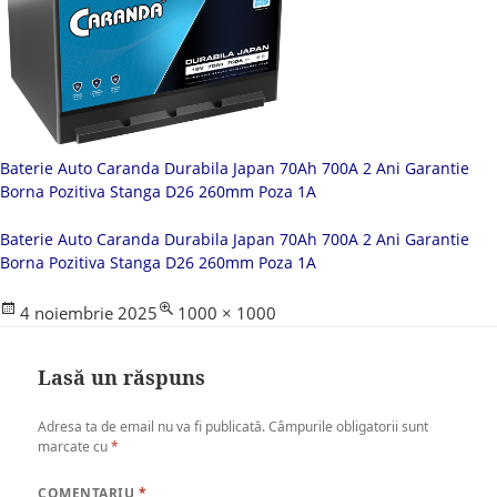
Baterie Auto Caranda Durabila Japan 70Ah 700A 2 Ani Garantie
Borna Pozitiva Stanga D26 260mm Poza 1A
Baterie Auto Caranda Durabila Japan 70Ah 700A 2 Ani Garantie
Borna Pozitiva Stanga D26 260mm Poza 1A
Posted
Full
4 noiembrie 2025
1000 × 1000
on
size
Lasă un răspuns
Adresa ta de email nu va fi publicată.
Câmpurile obligatorii sunt
marcate cu
*
COMENTARIU
*