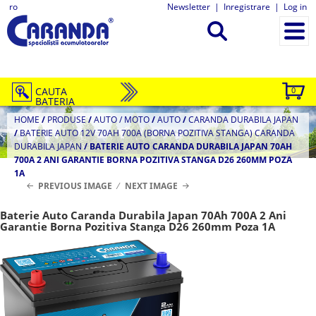
ro
Newsletter
|
Inregistrare
|
Log in
CAUTA
0
BATERIA
HOME
/
PRODUSE
/
AUTO / MOTO
/
AUTO
/
CARANDA DURABILA JAPAN
/
BATERIE AUTO 12V 70AH 700A (BORNA POZITIVA STANGA) CARANDA
DURABILA JAPAN
/
BATERIE AUTO CARANDA DURABILA JAPAN 70AH
700A 2 ANI GARANTIE BORNA POZITIVA STANGA D26 260MM POZA
1A
PREVIOUS IMAGE
NEXT IMAGE
Baterie Auto Caranda Durabila Japan 70Ah 700A 2 Ani
Garantie Borna Pozitiva Stanga D26 260mm Poza 1A