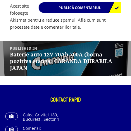
Acest site
folosește
Akismet pentru a reduce spamul.
Află cum sunt
procesate datele comentariilor tale
.
Navigare
în
PUBLISHED IN
articole
Baterie auto 12V 70Ah 700A (borna
pozitiva stanga) CARANDA DURABILA
JAPAN
CONTACT RAPID
Calea Grivitei 180,
Bucuresti, Sector 1
Comenzi: