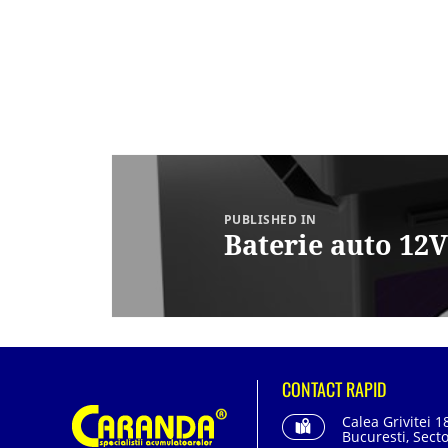
Navigare
în
articole
PUBLISHED IN
Baterie auto 1
CONTACT RAPID
Calea Grivitei 1
Bucuresti, Secto