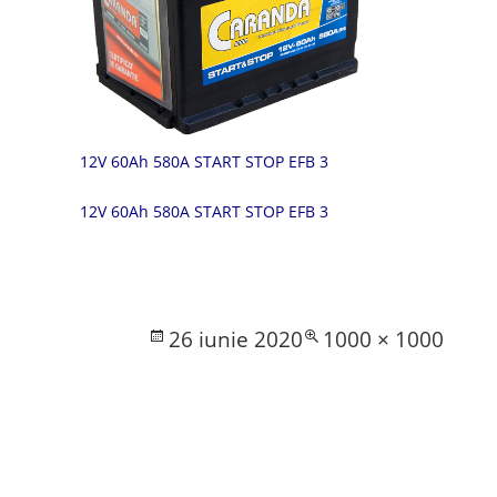
12V 60Ah 580A START STOP EFB 3
12V 60Ah 580A START STOP EFB 3
Posted
Full
26 iunie 2020
1000 × 1000
on
size