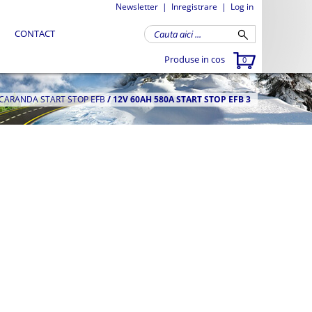
Newsletter
|
Inregistrare
|
Log in
CONTACT
Produse in cos
0
 CARANDA START STOP EFB
/
12V 60AH 580A START STOP EFB 3