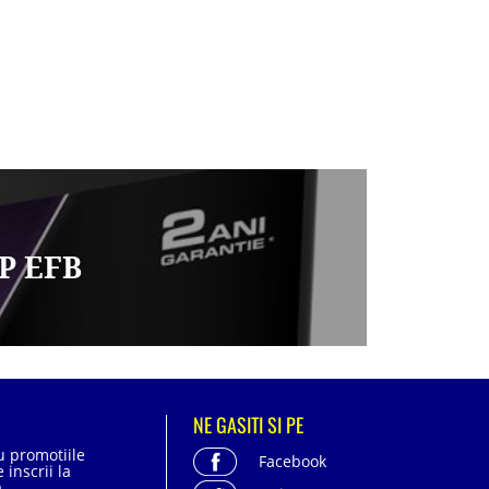
P EFB
NE GASITI SI PE
cu promotiile
Facebook
 inscrii la
.