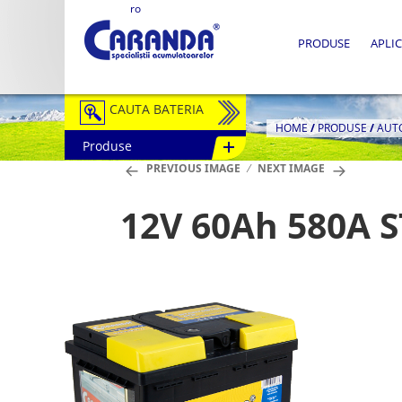
ro
PRODUSE
APLIC
CAUTA BATERIA
HOME
/
PRODUSE
/
AUT
Produse
Auto / Moto
PREVIOUS IMAGE
NEXT IMAGE
Tractiune
12V 60Ah 580A 
Semitractiune
Stationare
Redresoare
Accesorii Baterii
Fotovoltaice