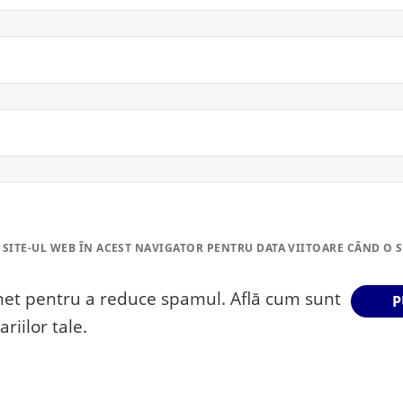
 SITE-UL WEB ÎN ACEST NAVIGATOR PENTRU DATA VIITOARE CÂND O 
smet pentru a reduce spamul.
Află cum sunt
riilor tale
.