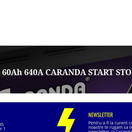
2V 60Ah 640A CARANDA START STO
NEWSLETTER
Pentru a fi la curent 
80,
noastre te rugam sa te
r 1
newsletter-ul Caranda