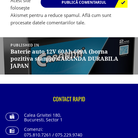
Acest site
folosește
Akismet pentru a reduce spamul.
Află cum sunt
procesate datele comentariilor tale
.
Navigare
în
PUBLISHED IN
articole
Baterie auto 12V 60Ah 600A (borna
pozitiva stanga) CARANDA DURABILA
JAPAN
CONTACT RAPID
Calea Grivitei 180,
Bucuresti, Sector 1
Comenzi:
075.810.7261 / 075.229.9740