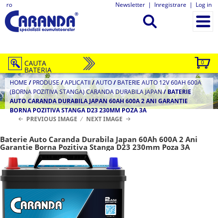
ro
Newsletter
|
Inregistrare
|
Log in
CAUTA
0
BATERIA
HOME
/
PRODUSE
/
APLICATII
/
AUTO
/
BATERIE AUTO 12V 60AH 600A
(BORNA POZITIVA STANGA) CARANDA DURABILA JAPAN
/
BATERIE
AUTO CARANDA DURABILA JAPAN 60AH 600A 2 ANI GARANTIE
BORNA POZITIVA STANGA D23 230MM POZA 3A
PREVIOUS IMAGE
NEXT IMAGE
Baterie Auto Caranda Durabila Japan 60Ah 600A 2 Ani
Garantie Borna Pozitiva Stanga D23 230mm Poza 3A