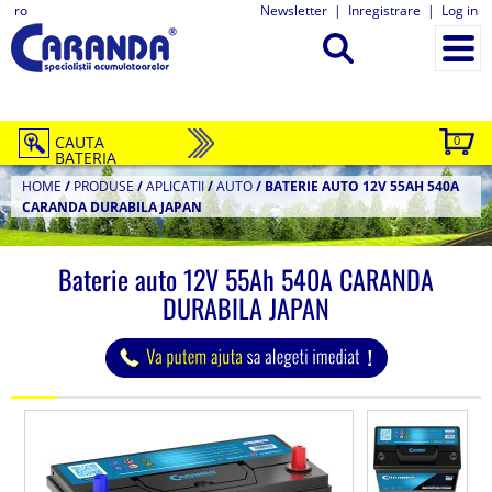
ro
Newsletter
|
Inregistrare
|
Log in
CAUTA
0
BATERIA
HOME
/
PRODUSE
/
APLICATII
/
AUTO
/
BATERIE AUTO 12V 55AH 540A
CARANDA DURABILA JAPAN
Baterie auto 12V 55Ah 540A CARANDA
DURABILA JAPAN