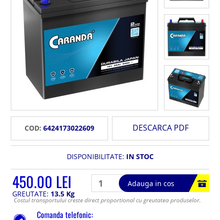
DESCARCA PDF
COD:
6424173022609
DISPONIBILITATE:
IN STOC
450.00 LEI
Adauga in cos
GREUTATE:
13.5 Kg
Costul transportului creste direct proportional cu greutatea produselor.
Comanda telefonic: