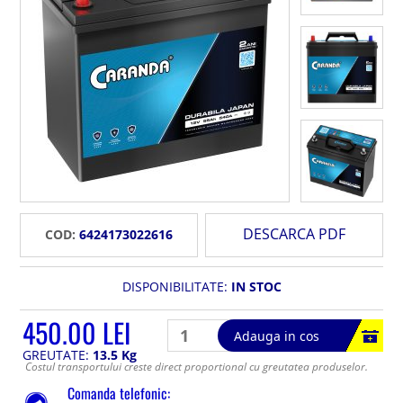
DESCARCA PDF
COD:
6424173022616
DISPONIBILITATE:
IN STOC
450.00 LEI
Adauga in cos
GREUTATE:
13.5 Kg
Costul transportului creste direct proportional cu greutatea produselor.
Comanda telefonic: