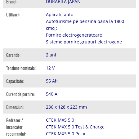
Brand:
DURABILA JAPAN
Utilizari:
Aplicatii auto
Autoturisme pe benzina pana la 1800
cmc[:
Pornire electrogeneratoare
Sisteme pornire grupuri electrogene
Garantie:
2 ani
Tensiune nominala:
12 V
Capacitate:
55 Ah
Curent de pornire:
540 A
Dimensiuni:
236 x 128 x 223 mm
Redresor /
CTEK MXS 5.0
incarcator
CTEK MXX 5.0 Test & Charge
recomandat:
CTEK MXS 5.0 Polar