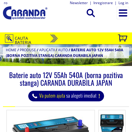
ro
Newsletter
|
Inregistrare
|
Log in
CAUTA
0
BATERIA
HOME
/
PRODUSE
/
APLICATII
/
AUTO
/
BATERIE AUTO 12V 55AH 540A
(BORNA POZITIVA STANGA) CARANDA DURABILA JAPAN
Baterie auto 12V 55Ah 540A (borna pozitiva
stanga) CARANDA DURABILA JAPAN