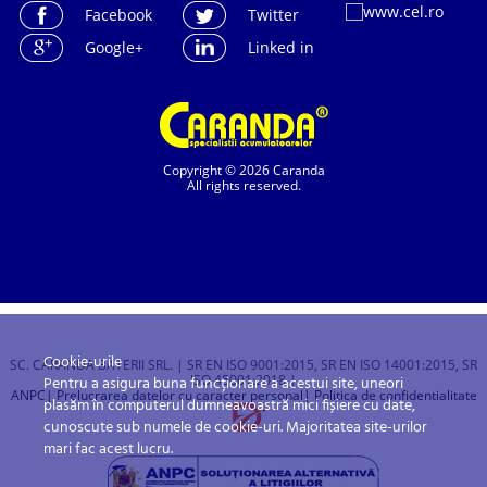
Facebook
Twitter
Google+
Linked in
Copyright © 2026 Caranda
All rights reserved.
Cookie-urile
SC. CARANDA BATERII SRL. | SR EN ISO 9001:2015, SR EN ISO 14001:2015, SR
ISO 45001:2018 |
Pentru a asigura buna funcționare a acestui site, uneori
ANPC
| Prelucrarea datelor cu caracter personal
| Politica de confidentialitate
plasăm în computerul dumneavoastră mici fișiere cu date,
cunoscute sub numele de cookie-uri. Majoritatea site-urilor
mari fac acest lucru.