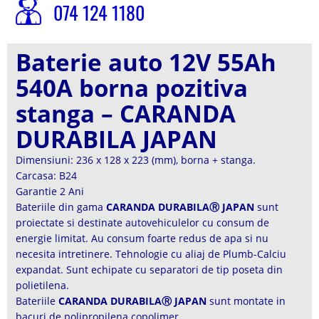
074 124 1180
Baterie auto 12V 55Ah
540A borna pozitiva
stanga – CARANDA
DURABILA JAPAN
Dimensiuni: 236 x 128 x 223 (mm), borna + stanga.
Carcasa: B24
Garantie 2 Ani
Bateriile din gama
CARANDA DURABILAⓇ JAPAN
sunt
proiectate si destinate autovehiculelor cu consum de
energie limitat. Au consum foarte redus de apa si nu
necesita intretinere. Tehnologie cu aliaj de Plumb-Calciu
expandat. Sunt echipate cu separatori de tip poseta din
polietilena.
Bateriile
CARANDA DURABILAⓇ JAPAN
sunt montate in
bacuri de polipropilena copolimer.