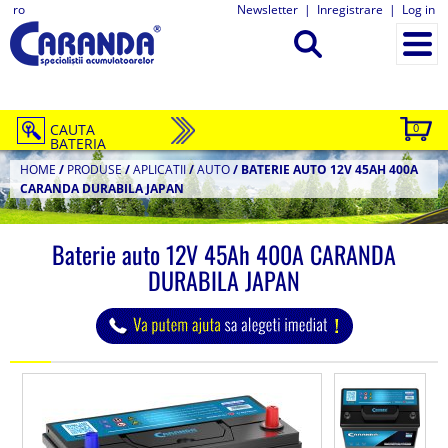
ro
Newsletter
|
Inregistrare
|
Log in
CAUTA
0
BATERIA
HOME
/
PRODUSE
/
APLICATII
/
AUTO
/
BATERIE AUTO 12V 45AH 400A
CARANDA DURABILA JAPAN
Baterie auto 12V 45Ah 400A CARANDA
DURABILA JAPAN