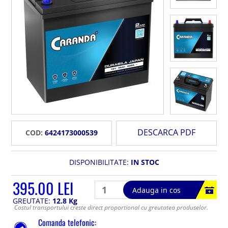
DESCARCA PDF
COD:
6424173000539
DISPONIBILITATE:
IN STOC
395.00 LEI
Adauga in cos
GREUTATE:
12.8 Kg
Costul transportului creste direct proportional cu greutatea produselor.
Comanda telefonic: