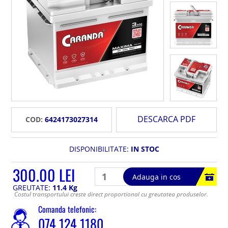
DESCARCA PDF
COD:
6424173027314
DISPONIBILITATE:
IN STOC
300.00 LEI
Adauga in cos
GREUTATE:
11.4 Kg
Costul transportului creste direct proportional cu greutatea produselor.
Comanda telefonic:
074 124 1180