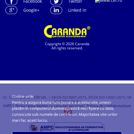
Facebook
Twitter
Google+
Linked in
Copyright © 2026 Caranda
All rights reserved.
Cookie-urile
SC. CARANDA BATERII SRL. | SR EN ISO 9001:2015, SR EN ISO 14001:2015, SR
ISO 45001:2018 |
Pentru a asigura buna funcționare a acestui site, uneori
ANPC
| Prelucrarea datelor cu caracter personal
| Politica de confidentialitate
plasăm în computerul dumneavoastră mici fișiere cu date,
cunoscute sub numele de cookie-uri. Majoritatea site-urilor
mari fac acest lucru.