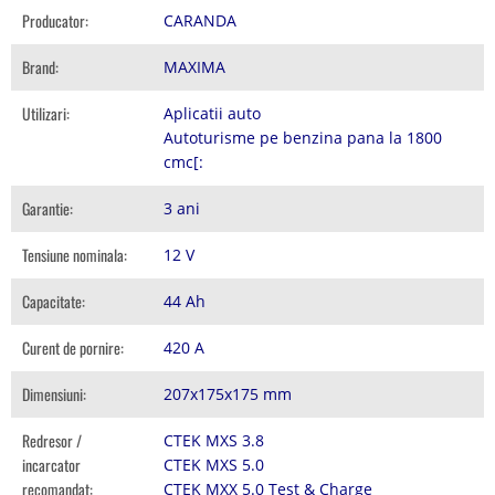
Producator:
CARANDA
Brand:
MAXIMA
Utilizari:
Aplicatii auto
Autoturisme pe benzina pana la 1800
cmc[:
Garantie:
3 ani
Tensiune nominala:
12 V
Capacitate:
44 Ah
Curent de pornire:
420 A
Dimensiuni:
207x175x175 mm
Redresor /
CTEK MXS 3.8
incarcator
CTEK MXS 5.0
recomandat:
CTEK MXX 5.0 Test & Charge