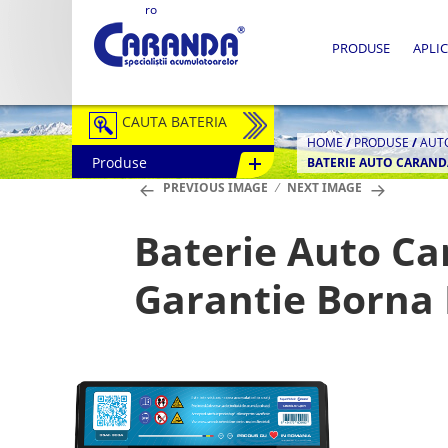
ro
PRODUSE
APLIC
CAUTA BATERIA
HOME
/
PRODUSE
/
AUT
Produse
BATERIE AUTO CARANDA
Auto / Moto
PREVIOUS IMAGE
NEXT IMAGE
Tractiune
Baterie Auto Ca
Semitractiune
Garantie Borna
Stationare
Redresoare
Accesorii Baterii
Fotovoltaice