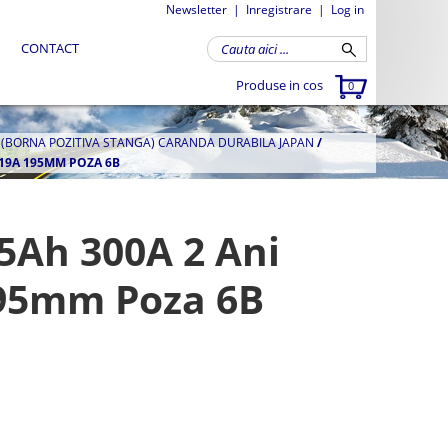
Newsletter
|
Inregistrare
|
Log in
CONTACT
Produse in cos
0
 (BORNA POZITIVA STANGA) CARANDA DURABILA JAPAN
/
B19A 195MM POZA 6B
5Ah 300A 2 Ani
195mm Poza 6B