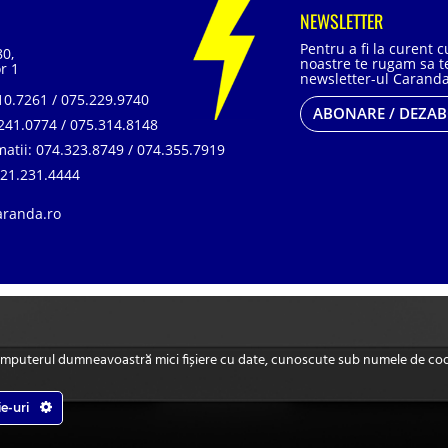
NEWSLETTER
Pentru a fi la curent 
80,
noastre te rugam sa te
r 1
newsletter-ul Caranda
0.7261 / 075.229.9740
ABONARE / DEZA
241.0774 / 075.314.8148
matii:
074.323.8749 / 074.355.7919
21.231.4444
aranda.ro
, SR EN ISO 14001:2015, SR ISO 45001:2018 |
ANPC
| Prelucrarea datelor cu car
omputerul dumneavoastră mici fișiere cu date, cunoscute sub numele de cookie
ie-uri
u baterii pentru automobile, camioane, autobuze, vagoane, motociclete, tractiune, 
Web Design by
End Soft Design