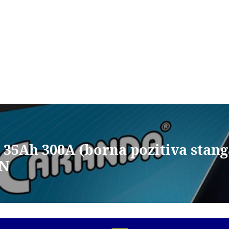
V 35Ah 300A (borna pozitiva sta
AN