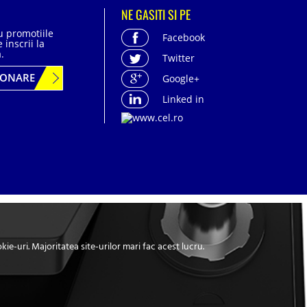
NE GASITI SI PE
cu promotiile
Facebook
 inscrii la
.
Twitter
BONARE
Google+
Linked in
acter personal
| Politica de confidentialitate
-uri. Majoritatea site-urilor mari fac acest lucru.
stationare si aplicatii industriale.