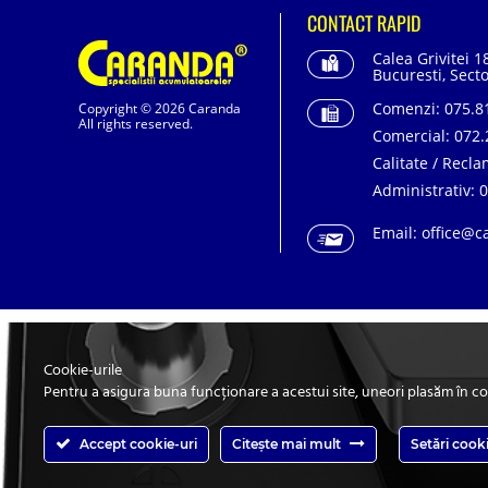
CONTACT RAPID
Calea Grivitei 1
Bucuresti, Secto
Comenzi:
075.81
Copyright © 2026 Caranda
All rights reserved.
Comercial:
072.
Calitate / Recla
Administrativ:
0
Email:
office@c
SC. CARANDA BATERII SRL. | SR EN ISO 9001:2015
Cookie-urile
Pentru a asigura buna funcționare a acestui site, uneori plasăm în c
Accept cookie-uri
Citește mai mult
Setări cook
Caranda.ro este un magazin online c