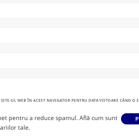
 SITE-UL WEB ÎN ACEST NAVIGATOR PENTRU DATA VIITOARE CÂND O 
smet pentru a reduce spamul.
Află cum sunt
riilor tale
.